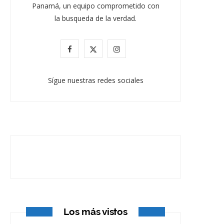
Panamá, un equipo comprometido con
la busqueda de la verdad.
F
X
I
a
(
n
Sígue nuestras redes sociales
c
T
s
e
w
t
b
i
a
o
t
g
o
t
r
k
e
a
r
m
Los más vistos
)