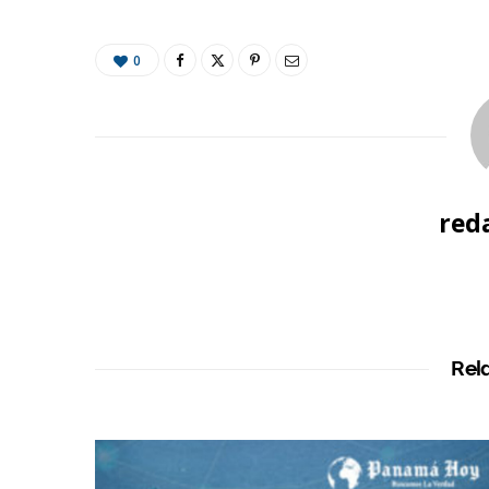
0
red
Rel