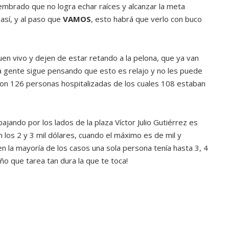
embrado que no logra echar raíces y alcanzar la meta
ATANDO CABOS
así, y al paso que
VAMOS
, esto habrá que verlo con buco
JULIO 30, 2026
en vivo y dejen de estar retando a la pelona, que ya van
la gente sigue pensando que esto es relajo y no les puede
aron 126 personas hospitalizadas de los cuales 108 estaban
ajando por los lados de la plaza Víctor Julio Gutiérrez es
los 2 y 3 mil dólares, cuando el máximo es de mil y
en la mayoría de los casos una sola persona tenía hasta 3, 4
o que tarea tan dura la que te toca!