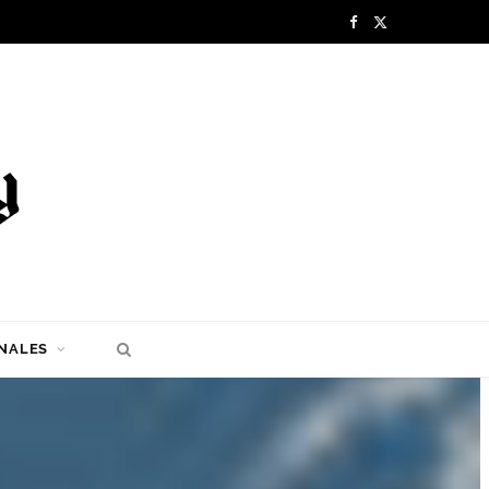
F
X
a
(
c
T
e
w
b
i
o
t
o
t
k
e
NALES
r
)