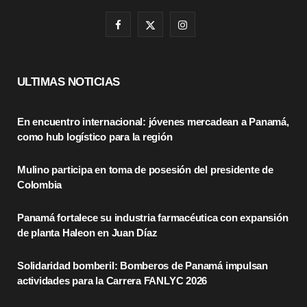
F
X
I
a
(
n
c
T
s
ULTIMAS NOTICIAS
e
w
t
En encuentro internacional: jóvenes mercadean a Panamá,
b
i
a
como hub logístico para la región
o
t
g
Mulino participa en toma de posesión del presidente de
o
t
r
Colombia
k
e
a
Panamá fortalece su industria farmacéutica con expansión
r
m
de planta Haleon en Juan Díaz
)
Solidaridad bomberil: Bomberos de Panamá impulsan
actividades para la Carrera FANLYC 2026