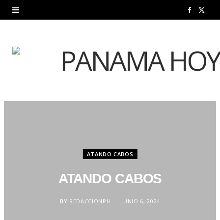
F
X
a
(
c
T
e
w
b
i
o
t
o
t
k
e
ATANDO CABOS
r
ATANDO CABOS
)
BY
REDACCIONPH
JUNIO 6, 2024