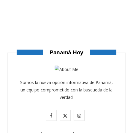
ATANDO CABOS
ATANDO CABOS
AGOSTO 4, 2026
Panamá Hoy
Somos la nueva opción informativa de Panamá,
un equipo comprometido con la busqueda de la
verdad.
F
X
I
a
(
n