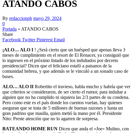
ATANDO CABOS
By
redaccionph
mayo 29, 2024
0
Portada
»
ATANDO CABOS
Share
Facebook
Twitter
Pinterest
Email
¡ALO… ALO I
! ¿Será cierto que un huésped que apenas lleva 3
meses de cumplimiento en el resort de El Renacer, ya consiguió que
lo ingresen en el próximo listado de los indultados por decreto
presidencial? Dicen que el feliciano estafó a paisanos de la
comunidad hebrea, y que además se le vinculó a un sonado caso de
buses.
ALO… ALO II
Robertito el travieso, habla mucho y habría que ver
que criterios se consideraron, de ser cierto el rumor, para indultar a
alguien que no ha cumplido ni siquiera las 2/3 partes de su condena.
Pero como este es el país donde los cuentos vuelan, hay quienes
aseguran que se trata de 5 millones de buenas razones y hasta un
gran padrino que maulla, quien metió la mano por él. Presidente
Nito: Preste atención que no lo agarren de sorpresa.
BATEANDO HOME RUN
Dicen que anda el «Joe» Mulino, con