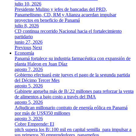
julio 10, 2026
Presidente Mulino y jefes de bancadas del PRD,
Panameñismo, CD, RM y Alianza acuerdan impulsar
proyectos en beneficio de Panamá
julio 8, 2026
CD continua recorrido Nacional hacia el fortalecimiento
partidario
junio 27, 2026
Previous
Next
Economía
Panamá fortalece su industria farmacéutica con expansión de
planta Haleon en Juan Díaz
agosto 7, 2026
Gobierno efectuará este jueves el pago de la segunda partida
del Décimo Tercer Mes
agosto 5, 2026
Gabinete aprueba más de B/.22 millones para reforzar la venta
de alimentos a bajo costo a través del IMA
agosto 5, 2026
Adjudican millonario contrato de energía eólica en Panamá
por más de US$350 millones
agosto 3, 2026
Cobre Emprende: El
pitch supera los B/.100 mil en capital semilla para impulsar a
sus primeros 20 emprendedores panameños