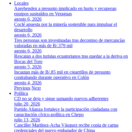
Locales
Aprehenden a presunto implicado en hurto y recuperan
equipos sustraídos en Veraguas
agosto 6, 2026
Coclé apuesta por la minería sostenible para impulsar el
desarrollo
agosto 6, 2026
Tres personas son investigadas tras decomiso de mercancías
valoradas en más de B/.379 mil
agosto 6, 2026
Rescatan a dos turistas ecuatorianos tras quedar a la deriva en
Bocas del Toro
agosto 5, 2026
Incautan más de B/.85 mil en cigarrillos de presunto
contrabando durante operativo en Colón
agosto 4, 2026
Previous
Next
Política
CD no se deja y sigue sumando nuevos adherentes
julio 20, 2026
Partido Alianza fortalece la participación ciudadana con
capacitación cívico-política en Chepo
julio 13, 2026
Canciller Martínez-Acha Vásquez recibe copia de cartas
credenciales del nuevo embajador de China