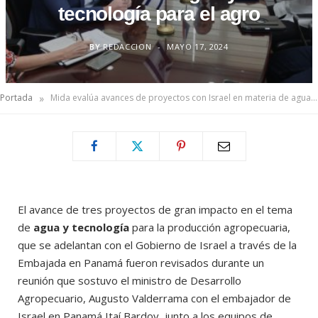
tecnología para el agro
BY
REDACCION
MAYO 17, 2024
»
Portada
Mida evalúa avances de proyectos con Israel en materia de agua y tecnología para el agro
El avance de tres proyectos de gran impacto en el tema
de
agua y tecnología
para la producción agropecuaria,
que se adelantan con el Gobierno de Israel a través de la
Embajada en Panamá fueron revisados durante un
reunión que sostuvo el ministro de Desarrollo
Agropecuario, Augusto Valderrama con el embajador de
Israel en Panamá Itaí Bardov, junto a los equipos de