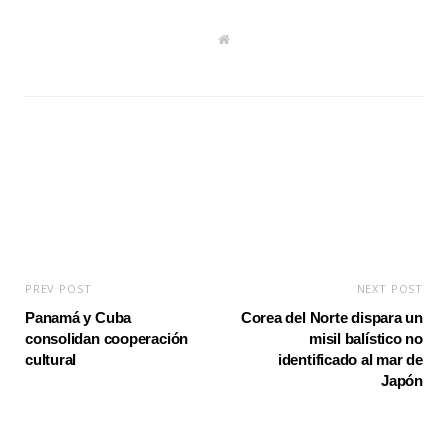
W
e
b
s
i
t
e
PREV POST
NEXT POST
Panamá y Cuba
Corea del Norte dispara un
consolidan cooperación
misil balístico no
cultural
identificado al mar de
Japón