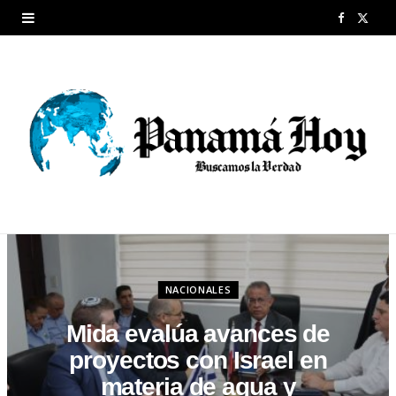
F
X
a
(
c
T
e
w
b
i
o
t
o
t
k
e
NACIONALES
r
Mida evalúa avances de
)
proyectos con Israel en
materia de agua y