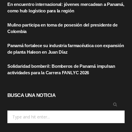
En encuentro internacional: jóvenes mercadean a Panamá,
b
i
a
como hub logístico para la región
o
t
g
Mulino participa en toma de posesión del presidente de
o
t
r
Colombia
k
e
a
Panamá fortalece su industria farmacéutica con expansión
r
m
de planta Haleon en Juan Díaz
)
Solidaridad bomberil: Bomberos de Panamá impulsan
actividades para la Carrera FANLYC 2026
BUSCA UNA NOTICIA
Search
for: