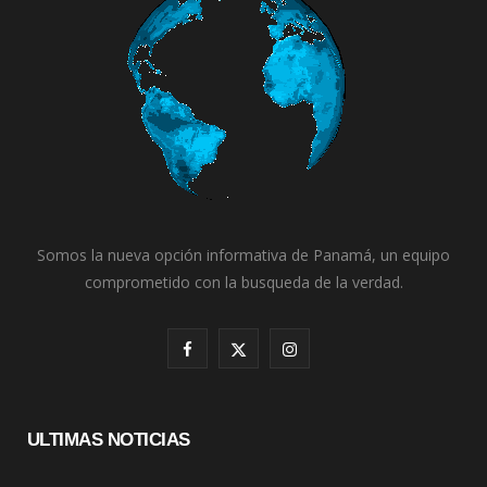
Somos la nueva opción informativa de Panamá, un equipo
comprometido con la busqueda de la verdad.
F
X
I
a
(
n
c
T
s
ULTIMAS NOTICIAS
e
w
t