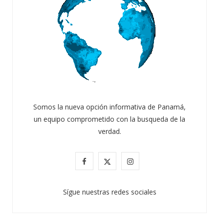
Somos la nueva opción informativa de Panamá,
un equipo comprometido con la busqueda de la
verdad.
F
X
I
a
(
n
Sígue nuestras redes sociales
c
T
s
e
w
t