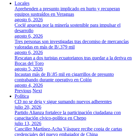
Locales
Aprehenden a presunto implicado en hurto y recuperan
equipos sustraídos en Veraguas
agosto 6, 2026
Coclé apuesta por la minería sostenible para impulsar el
desarrollo
agosto 6, 2026
Tres personas son investigadas tras decomiso de mercancías
valoradas en más de B/.379 mil
agosto 6, 2026
Rescatan a dos turistas ecuatorianos tras quedar a la deriva en
Bocas del Toro
agosto 5, 2026
Incautan más de B/.85 mil en cigarrillos de presunto
contrabando durante operativo en Colón
agosto 4, 2026
Previous
Next
Política
CD no se deja y sigue sumando nuevos adherentes
julio 20, 2026
Partido Alianza fortalece la participación ciudadana con
capacitación cívico-política en Chepo
julio 13, 2026
Canciller Martínez-Acha Vásquez recibe copia de cartas
credenciales del nuevo embajador de China