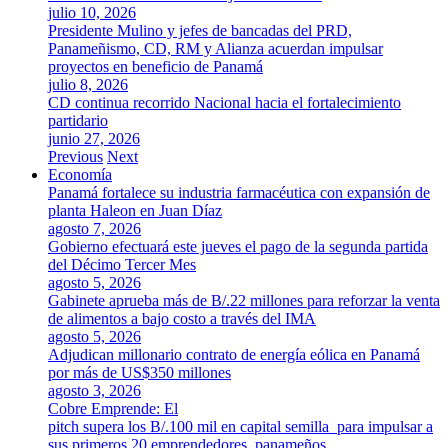
julio 10, 2026
Presidente Mulino y jefes de bancadas del PRD,
Panameñismo, CD, RM y Alianza acuerdan impulsar
proyectos en beneficio de Panamá
julio 8, 2026
CD continua recorrido Nacional hacia el fortalecimiento
partidario
junio 27, 2026
Previous
Next
Economía
Panamá fortalece su industria farmacéutica con expansión de
planta Haleon en Juan Díaz
agosto 7, 2026
Gobierno efectuará este jueves el pago de la segunda partida
del Décimo Tercer Mes
agosto 5, 2026
Gabinete aprueba más de B/.22 millones para reforzar la venta
de alimentos a bajo costo a través del IMA
agosto 5, 2026
Adjudican millonario contrato de energía eólica en Panamá
por más de US$350 millones
agosto 3, 2026
Cobre Emprende: El
pitch supera los B/.100 mil en capital semilla para impulsar a
sus primeros 20 emprendedores panameños