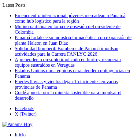
Latest Posts:
En encuentro internacional: jóvenes mercadean a Panamá,
como hub logístico para la región
Mulino participa en toma de posesión del presidente de
Colombia
Panamá fortalece su industria farmacéutica con expansión de
planta Haleon en Juan Díaz
Solidaridad bomberil: Bomberos de Panamá impulsan
actividades para la Carrera FANLYC 2026
Aprehenden a presunto implicado en hurto y recuperan
equipos sustraídos en Veraguas
Estados Unidos dona equipos para atender contingencias en
Panamá
Fuertes lluvias y vientos dejan 15 incidentes en varias
provincias de Panamá
Coclé apuesta por la minería sostenible para impulsar el
desarrollo
Facebook
X (Twitter)
Inicio