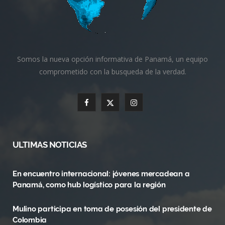
Somos la nueva opción informativa de Panamá, un equipo
comprometido con la busqueda de la verdad.
F
X
I
a
(
n
c
T
s
ULTIMAS NOTICIAS
e
w
t
En encuentro internacional: jóvenes mercadean a
b
i
a
Panamá, como hub logístico para la región
o
t
g
Mulino participa en toma de posesión del presidente de
o
t
r
Colombia