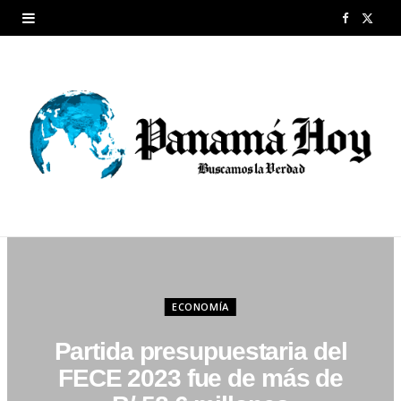
F
X
a
(
c
T
e
w
b
i
o
t
o
t
k
e
r
ECONOMÍA
)
Partida presupuestaria del
FECE 2023 fue de más de