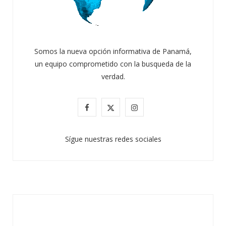
Somos la nueva opción informativa de Panamá,
un equipo comprometido con la busqueda de la
verdad.
F
X
I
a
(
n
Sígue nuestras redes sociales
c
T
s
e
w
t
b
i
a
o
t
g
o
t
r