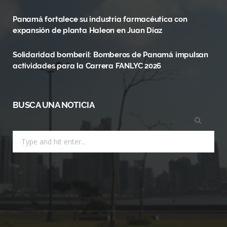
k
e
a
Panamá fortalece su industria farmacéutica con
r
m
expansión de planta Haleon en Juan Díaz
)
Solidaridad bomberil: Bomberos de Panamá impulsan
actividades para la Carrera FANLYC 2026
BUSCA UNA NOTICIA
Search
for: