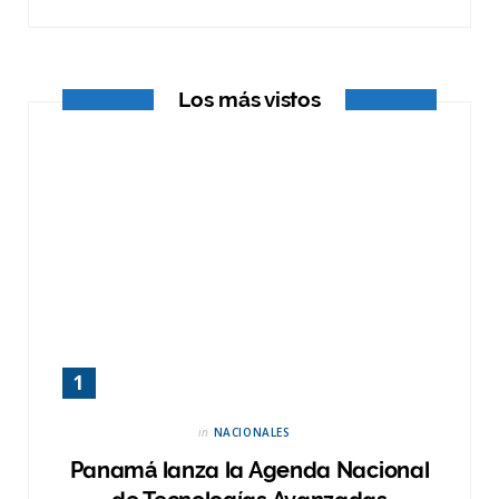
k
e
a
r
m
Los más vistos
)
in
NACIONALES
Panamá lanza la Agenda Nacional