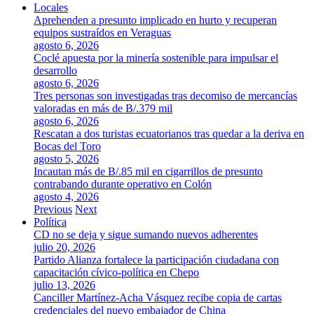
Locales
Aprehenden a presunto implicado en hurto y recuperan
equipos sustraídos en Veraguas
agosto 6, 2026
Coclé apuesta por la minería sostenible para impulsar el
desarrollo
agosto 6, 2026
Tres personas son investigadas tras decomiso de mercancías
valoradas en más de B/.379 mil
agosto 6, 2026
Rescatan a dos turistas ecuatorianos tras quedar a la deriva en
Bocas del Toro
agosto 5, 2026
Incautan más de B/.85 mil en cigarrillos de presunto
contrabando durante operativo en Colón
agosto 4, 2026
Previous
Next
Política
CD no se deja y sigue sumando nuevos adherentes
julio 20, 2026
Partido Alianza fortalece la participación ciudadana con
capacitación cívico-política en Chepo
julio 13, 2026
Canciller Martínez-Acha Vásquez recibe copia de cartas
credenciales del nuevo embajador de China