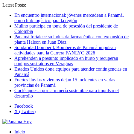
Latest Posts:
En encuentro internacional: jóvenes mercadean a Panamá,
como hub logístico para la región
Mulino participa en toma de posesión del presidente de
Colombia
Panamá fortalece su industria farmacéutica con expansión de
planta Haleon en Juan Díaz
Solidaridad bomberil: Bomberos de Panamá impulsan
actividades para la Carrera FANLYC 2026
Aprehenden a presunto implicado en hurto y recuperan
equipos sustraídos en Veraguas
Estados Unidos dona equipos para atender contingencias en
Panamá
Fuertes lluvias y vientos dejan 15 incidentes en varias
provincias de Panamá
Coclé apuesta por la minería sostenible para impulsar el
desarrollo
Facebook
X (Twitter)
Inicio