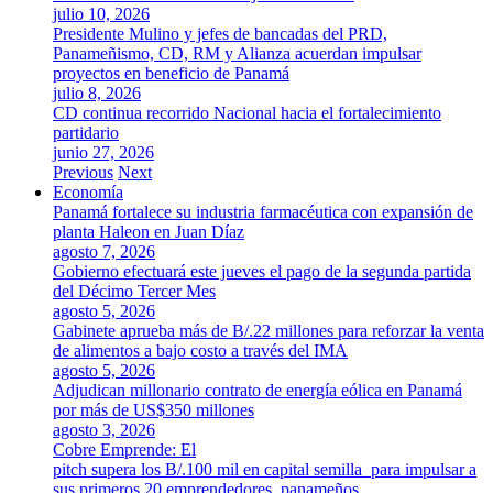
julio 10, 2026
Presidente Mulino y jefes de bancadas del PRD,
Panameñismo, CD, RM y Alianza acuerdan impulsar
proyectos en beneficio de Panamá
julio 8, 2026
CD continua recorrido Nacional hacia el fortalecimiento
partidario
junio 27, 2026
Previous
Next
Economía
Panamá fortalece su industria farmacéutica con expansión de
planta Haleon en Juan Díaz
agosto 7, 2026
Gobierno efectuará este jueves el pago de la segunda partida
del Décimo Tercer Mes
agosto 5, 2026
Gabinete aprueba más de B/.22 millones para reforzar la venta
de alimentos a bajo costo a través del IMA
agosto 5, 2026
Adjudican millonario contrato de energía eólica en Panamá
por más de US$350 millones
agosto 3, 2026
Cobre Emprende: El
pitch supera los B/.100 mil en capital semilla para impulsar a
sus primeros 20 emprendedores panameños