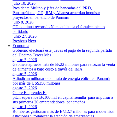
julio 10, 2026
Presidente Mulino y jefes de bancadas del PRD,
Panameñismo, CD, RM y Alianza acuerdan impulsar
proyectos en beneficio de Panamá
julio 8, 2026
CD continua recorrido Nacional hacia el fortalecimiento
partidario
junio 27, 2026
Previous
Next
Economía
Gobierno efectuará este jueves el pago de la segunda partida
del Décimo Tercer Mes
agosto 5, 2026
Gabinete aprueba más de B/.22 millones para reforzar la venta
de alimentos a bajo costo a través del IMA
agosto 5, 2026
Adjudican millonario contrato de energía eólica en Panamá
por más de US$350 millones
agosto 3, 2026
Cobre Emprende: El
pitch supera los B/.100 mil en capital semilla para impulsar a
sus primeros 20 emprendedores panameños
agosto 1, 2026
Bomberos gestionan más de B/.12.7 millones para modernizar
estaciones y fortalecer la atención de emergencias