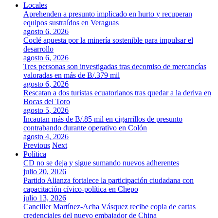
Locales
Aprehenden a presunto implicado en hurto y recuperan
equipos sustraídos en Veraguas
agosto 6, 2026
Coclé apuesta por la minería sostenible para impulsar el
desarrollo
agosto 6, 2026
Tres personas son investigadas tras decomiso de mercancías
valoradas en más de B/.379 mil
agosto 6, 2026
Rescatan a dos turistas ecuatorianos tras quedar a la deriva en
Bocas del Toro
agosto 5, 2026
Incautan más de B/.85 mil en cigarrillos de presunto
contrabando durante operativo en Colón
agosto 4, 2026
Previous
Next
Política
CD no se deja y sigue sumando nuevos adherentes
julio 20, 2026
Partido Alianza fortalece la participación ciudadana con
capacitación cívico-política en Chepo
julio 13, 2026
Canciller Martínez-Acha Vásquez recibe copia de cartas
credenciales del nuevo embajador de China