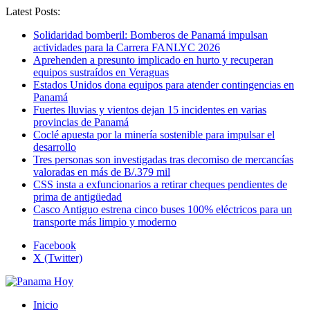
Latest Posts:
Solidaridad bomberil: Bomberos de Panamá impulsan
actividades para la Carrera FANLYC 2026
Aprehenden a presunto implicado en hurto y recuperan
equipos sustraídos en Veraguas
Estados Unidos dona equipos para atender contingencias en
Panamá
Fuertes lluvias y vientos dejan 15 incidentes en varias
provincias de Panamá
Coclé apuesta por la minería sostenible para impulsar el
desarrollo
Tres personas son investigadas tras decomiso de mercancías
valoradas en más de B/.379 mil
CSS insta a exfuncionarios a retirar cheques pendientes de
prima de antigüedad
Casco Antiguo estrena cinco buses 100% eléctricos para un
transporte más limpio y moderno
Facebook
X (Twitter)
Inicio