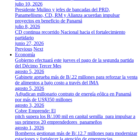
julio 10, 2026
Presidente Mulino y jefes de bancadas del PRD,
Panameñismo, CD, RM y Alianza acuerdan impulsar
proyectos en beneficio de Panamá
julio 8, 2026
CD continua recorrido Nacional hacia el fortalecimiento
partidario
junio 27, 2026
Previous
Next
Economía
Gobierno efectuará este jueves el pago de la segunda partida
del Décimo Tercer Mes
agosto 5, 2026
Gabinete aprueba más de B/.22 millones para reforzar la venta
de alimentos a bajo costo a través del IMA
agosto 5, 2026
Adjudican millonario contrato de energía eólica en Panamá
por más de US$350 millones
agosto 3, 2026
Cobre Emprende: El
pitch supera los B/.100 mil en capital semilla para impulsar a
sus primeros 20 emprendedores panameños
agosto 1, 2026
Bomberos gestionan más de B/.12.7 millones para modernizar
estaciones y fortalecer la atención de emergencias