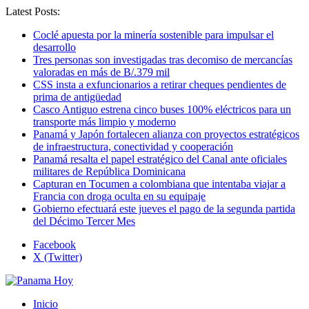
Latest Posts:
Coclé apuesta por la minería sostenible para impulsar el
desarrollo
Tres personas son investigadas tras decomiso de mercancías
valoradas en más de B/.379 mil
CSS insta a exfuncionarios a retirar cheques pendientes de
prima de antigüedad
Casco Antiguo estrena cinco buses 100% eléctricos para un
transporte más limpio y moderno
Panamá y Japón fortalecen alianza con proyectos estratégicos
de infraestructura, conectividad y cooperación
Panamá resalta el papel estratégico del Canal ante oficiales
militares de República Dominicana
Capturan en Tocumen a colombiana que intentaba viajar a
Francia con droga oculta en su equipaje
Gobierno efectuará este jueves el pago de la segunda partida
del Décimo Tercer Mes
Facebook
X (Twitter)
Inicio