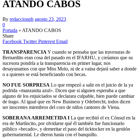
ATANDO CABOS
By
redaccionph
agosto 23, 2023
0
Portada
»
ATANDO CABOS
Share
Facebook
Twitter
Pinterest
Email
TRANSPARENCIA
Y cuando se pensaba que las travesuras de
Bernardito eran cosa del pasado en el IFARHU, y creíamos que su
sucesora pondría a la transparencia en primer lugar, nos
desayunamos con que Miss Molo, ni de a vaina dejará saber a donde
o a quienes se está beneficiando con becas.
NO FUE SORPRESA
Lo que empezó a salir en el juicio de la ya
podrida «manzanita azul». Dicen que si alguien esperaba a que
alguno de los enjuiciados se declarara culpable, bien puede cambiar
de trago. Al igual que en New Business y Odebrecht, todos dicen
ser inocentes miembros del coro de niños cantores de Viena.
SOBERANA ARREMETIDA I
La que recibió el ex Cónsul en la
era de Martíncito, por olvidarse qué él también fue funcionario
público «becado», y demeritar el paso del ticktocker en la gestión
gubernamental. Le dieron hasta con el banquillo.