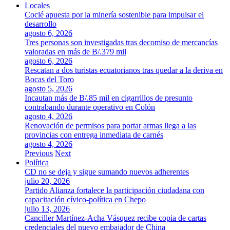
Locales
Coclé apuesta por la minería sostenible para impulsar el
desarrollo
agosto 6, 2026
Tres personas son investigadas tras decomiso de mercancías
valoradas en más de B/.379 mil
agosto 6, 2026
Rescatan a dos turistas ecuatorianos tras quedar a la deriva en
Bocas del Toro
agosto 5, 2026
Incautan más de B/.85 mil en cigarrillos de presunto
contrabando durante operativo en Colón
agosto 4, 2026
Renovación de permisos para portar armas llega a las
provincias con entrega inmediata de carnés
agosto 4, 2026
Previous
Next
Política
CD no se deja y sigue sumando nuevos adherentes
julio 20, 2026
Partido Alianza fortalece la participación ciudadana con
capacitación cívico-política en Chepo
julio 13, 2026
Canciller Martínez-Acha Vásquez recibe copia de cartas
credenciales del nuevo embajador de China