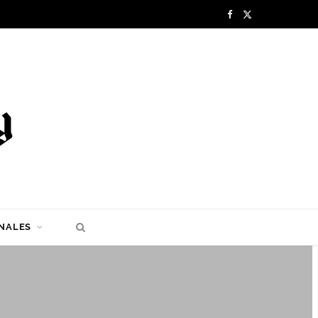
F
X
a
(
c
T
e
w
b
i
o
t
o
t
k
e
NALES
r
)