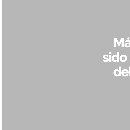
Má
sido
de