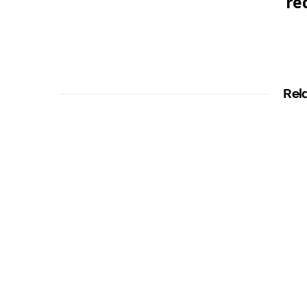
re
Rel