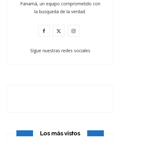
Panamá, un equipo comprometido con
la busqueda de la verdad.
F
X
I
a
(
n
Sígue nuestras redes sociales
c
T
s
e
w
t
b
i
a
o
t
g
o
t
r
k
e
a
r
m
Los más vistos
)