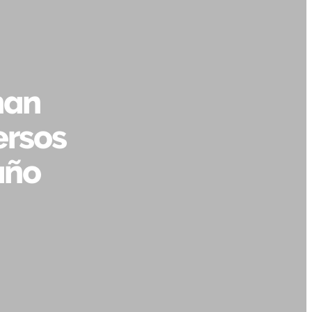
han
ersos
año