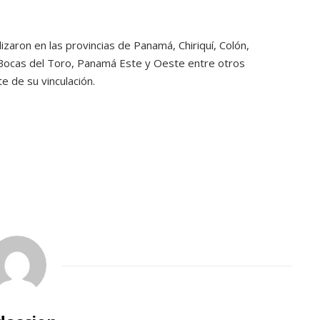
ATANDO CABOS
JULIO 30, 2026
izaron en las provincias de Panamá, Chiriquí, Colón,
 Bocas del Toro, Panamá Este y Oeste entre otros
e de su vinculación.