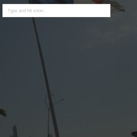
Search
for: