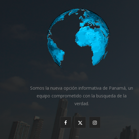
Somos la nueva opción informativa de Panamá, un
equipo comprometido con la busqueda de la
verdad.
F
X
I
a
(
n