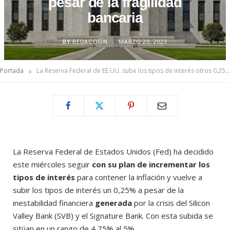
pesar de la fragilidad
bancaria
BY
REDACCION
MARZO 23, 2023
»
Portada
La Reserva Federal de EE.UU. sube los tipos de interés otros 0,25 puntos a pesar de la fragilidad bancaria
La Reserva Federal de Estados Unidos (Fed) ha decidido
este miércoles seguir
con su plan de incrementar los
tipos de interés
para contener la inflación y vuelve a
subir los tipos de interés un 0,25% a pesar de la
inestabilidad financiera
generada
por la crisis del Silicon
Valley Bank (SVB) y el Signature Bank. Con esta subida se
sitúan en un rango de 4,75% al 5%.