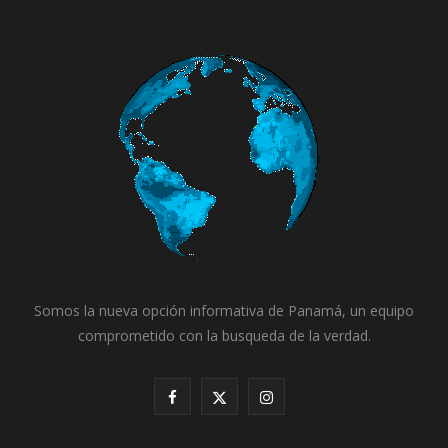
Somos la nueva opción informativa de Panamá, un equipo
comprometido con la busqueda de la verdad.
F
X
I
a
(
n