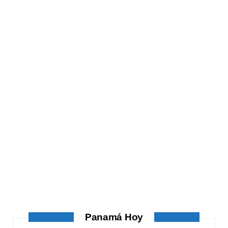
ATANDO CABOS
ATANDO CABOS
AGOSTO 4, 2026
Panamá Hoy