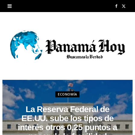
F
X
a
(
c
T
e
w
b
i
o
t
o
t
k
e
ECONOMÍA
r
La Reserva Federal de
)
EE.UU. sube los tipos de
interés otros 0,25 puntos a