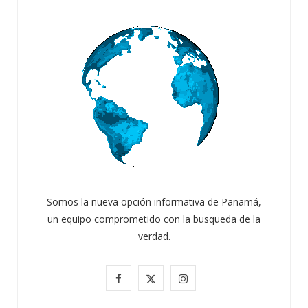
Somos la nueva opción informativa de Panamá,
un equipo comprometido con la busqueda de la
verdad.
ATANDO CABOS
F
X
I
JULIO 30, 2026
a
(
n