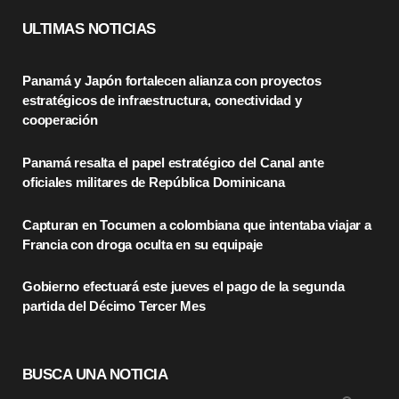
c
T
s
ULTIMAS NOTICIAS
e
w
t
Panamá y Japón fortalecen alianza con proyectos
b
i
a
estratégicos de infraestructura, conectividad y
o
t
g
cooperación
o
t
r
Panamá resalta el papel estratégico del Canal ante
oficiales militares de República Dominicana
k
e
a
r
m
Capturan en Tocumen a colombiana que intentaba viajar a
Francia con droga oculta en su equipaje
)
Gobierno efectuará este jueves el pago de la segunda
partida del Décimo Tercer Mes
BUSCA UNA NOTICIA