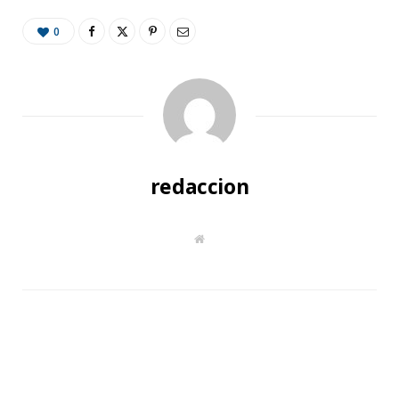
0
redaccion
W
e
b
s
i
t
e