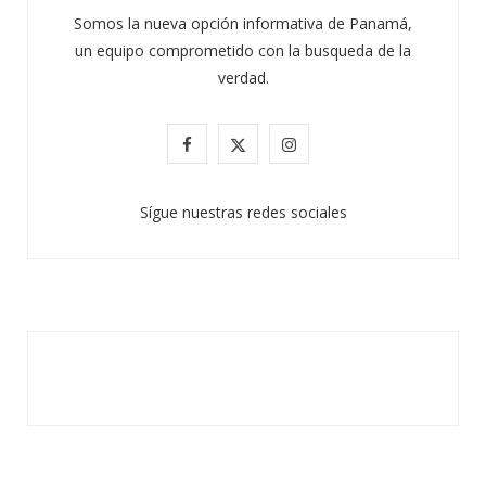
Somos la nueva opción informativa de Panamá,
un equipo comprometido con la busqueda de la
verdad.
F
X
I
a
(
n
Sígue nuestras redes sociales
c
T
s
e
w
t
b
i
a
o
t
g
o
t
r
k
e
a
r
m