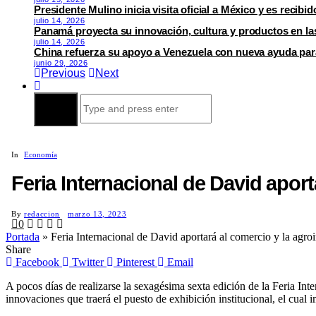
Presidente Mulino inicia visita oficial a México y es reci
julio 14, 2026
Panamá proyecta su innovación, cultura y productos en l
julio 14, 2026
China refuerza su apoyo a Venezuela con nueva ayuda para
junio 29, 2026
Previous
Next
Search
for:
In
Economía
Feria Internacional de David aport
By
redaccion
marzo 13, 2023
0
Portada
»
Feria Internacional de David aportará al comercio y la agroi
Share
Facebook
Twitter
Pinterest
Email
A pocos días de realizarse la sexagésima sexta edición de la Feria Int
innovaciones que traerá el puesto de exhibición institucional, el cual 