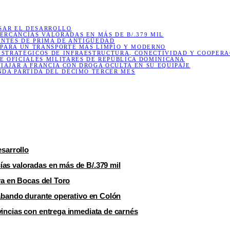
LSAR EL DESARROLLO
ERCANCÍAS VALORADAS EN MÁS DE B/.379 MIL
ENTES DE PRIMA DE ANTIGÜEDAD
 PARA UN TRANSPORTE MÁS LIMPIO Y MODERNO
ESTRATÉGICOS DE INFRAESTRUCTURA, CONECTIVIDAD Y COOPERA
E OFICIALES MILITARES DE REPÚBLICA DOMINICANA
AJAR A FRANCIA CON DROGA OCULTA EN SU EQUIPAJE
NDA PARTIDA DEL DÉCIMO TERCER MES
esarrollo
as valoradas en más de B/.379 mil
va en Bocas del Toro
rabando durante operativo en Colón
vincias con entrega inmediata de carnés