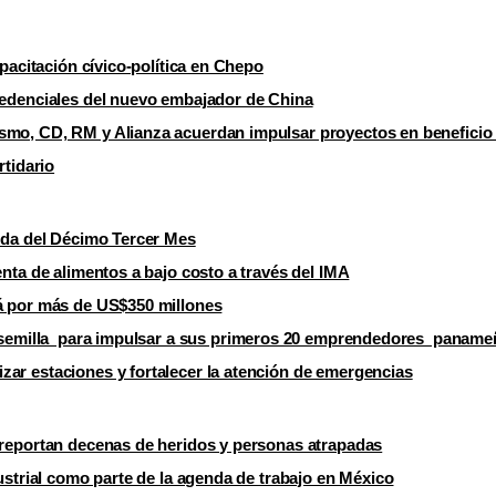
apacitación cívico-política en Chepo
redenciales del nuevo embajador de China
ismo, CD, RM y Alianza acuerdan impulsar proyectos en benefici
rtidario
tida del Décimo Tercer Mes
nta de alimentos a bajo costo a través del IMA
má por más de US$350 millones
al semilla para impulsar a sus primeros 20 emprendedores panam
ar estaciones y fortalecer la atención de emergencias
 reportan decenas de heridos y personas atrapadas
ustrial como parte de la agenda de trabajo en México