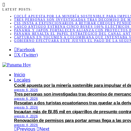
LATEST POSTS:
COCLÉ APUESTA POR LA MINERÍA SOSTENIBLE PARA IMPU
TRES PERSONAS SON INVESTIGADAS TRAS DECOMISO DE M
CSS INSTA A EXFUNCIONARIOS A RETIRAR CHEQUES PENDI
CASCO ANTIGUO ESTRENA CINCO BUSES 100% ELÉCTRICOS
PANAMÁ Y JAPÓN FORTALECEN ALIANZA CON PROYECTOS 
PANAMÁ RESALTA EL PAPEL ESTRATÉGICO DEL CANAL ANT
CAPTURAN EN TOCUMEN A COLOMBIANA QUE INTENTABA VI
GOBIERNO EFECTUARÁ ESTE JUEVES EL PAGO DE LA SEGU
Facebook
X (Twitter)
Inicio
Locales
Coclé apuesta por la minería sostenible para impulsar el d
agosto 6, 2026
Tres personas son investigadas tras decomiso de mercancí
agosto 6, 2026
Rescatan a dos turistas ecuatorianos tras quedar a la deri
agosto 5, 2026
Incautan más de B/.85 mil en cigarrillos de presunto cont
agosto 4, 2026
Renovación de permisos para portar armas llega a las pro
agosto 4, 2026
Previous
Next