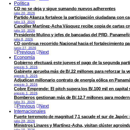
Política
CD no se deja y sigue sumando nuevos adherentes
julio 20, 2026
Partido Alianza fortalece la participación ciudadana con c
julio 13, 2026
Canciller Martínez-Acha Vásquez recibe copia de cartas c
julio 10, 2026
Presidente Mulino y jefes de bancadas del PRD, Panameñ
julio 8, 2026
CD continua recorrido Nacional hacia el fortalecimiento pa
junio 27, 2026
Previous
Next
Economía
Gobierno efectuará este jueves el pago de la segunda par
agosto 5, 2026
Gabinete aprueba más de B/.22 millones para reforzar la ve
agosto 5, 2026
Adjudican millonario contrato de energía eólica en Pana
agosto 3, 2026
Cobre Emprende: El pitch supera los B/.100 mil en capit
agosto 1, 2026
Bomberos gestionan más de B/.12.7 millones para moderniz
julio 31, 2026
Previous
Next
Internacionales
Fuerte terremoto de magnitud 7,1 sacude el sur de Japón:
julio 28, 2026
Ministros Linares y Martínez-Acha, visitan clúster agroind
julio 15, 2026