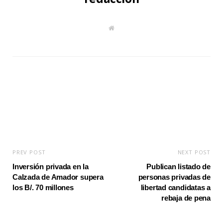
W
e
b
s
i
t
e
PREV POST
NEXT POST
Inversión privada en la
Publican listado de
Calzada de Amador supera
personas privadas de
los B/. 70 millones
libertad candidatas a
rebaja de pena