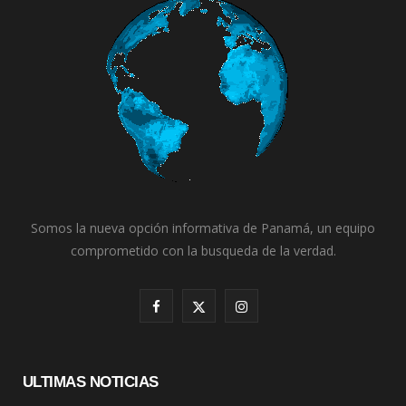
Somos la nueva opción informativa de Panamá, un equipo
comprometido con la busqueda de la verdad.
F
X
I
a
(
n
c
T
s
ULTIMAS NOTICIAS