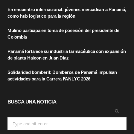
e
w
t
En encuentro internacional: jóvenes mercadean a Panamá,
b
i
a
como hub logístico para la región
o
t
g
Mulino participa en toma de posesión del presidente de
o
t
r
Colombia
k
e
a
Panamá fortalece su industria farmacéutica con expansión
r
m
de planta Haleon en Juan Díaz
)
Solidaridad bomberil: Bomberos de Panamá impulsan
actividades para la Carrera FANLYC 2026
BUSCA UNA NOTICIA
Search
for: