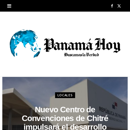
F
X
a
(
c
T
e
w
b
i
o
t
o
t
k
e
LOCALES
r
Nuevo Centro de
)
Convenciones de Chitré
impulsará el desarrollo