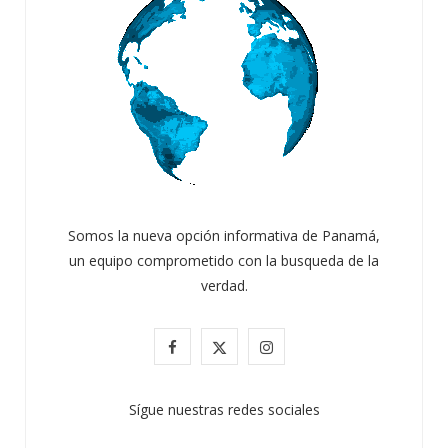
Somos la nueva opción informativa de Panamá,
un equipo comprometido con la busqueda de la
verdad.
F
X
I
a
(
n
Sígue nuestras redes sociales
c
T
s