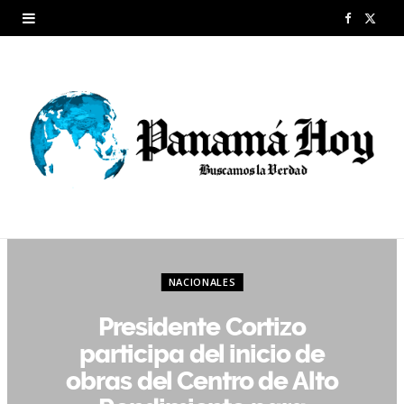
F
X
a
(
c
T
e
w
b
i
o
t
o
t
k
e
NACIONALES
r
Presidente Cortizo
)
participa del inicio de
obras del Centro de Alto