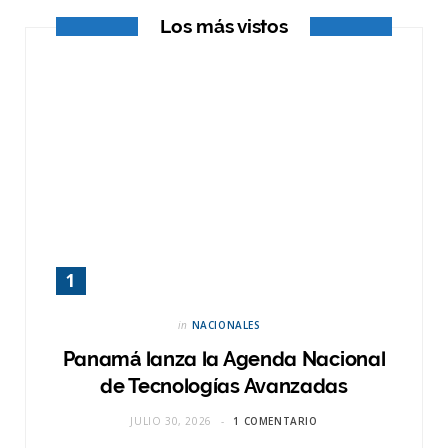
Los más vistos
)
in
NACIONALES
Panamá lanza la Agenda Nacional
de Tecnologías Avanzadas
JULIO 30, 2026
1 COMENTARIO