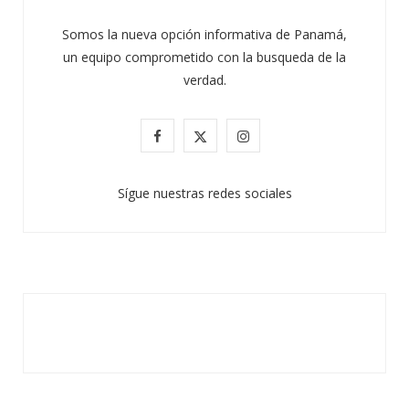
Somos la nueva opción informativa de Panamá,
un equipo comprometido con la busqueda de la
verdad.
F
X
I
a
(
n
Sígue nuestras redes sociales
c
T
s
e
w
t
b
i
a
o
t
g
o
t
r
k
e
a
r
m