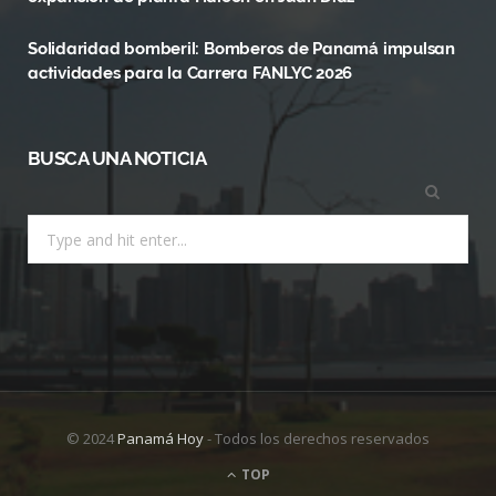
)
Solidaridad bomberil: Bomberos de Panamá impulsan
actividades para la Carrera FANLYC 2026
BUSCA UNA NOTICIA
Search
for:
© 2024
Panamá Hoy
- Todos los derechos reservados
TOP