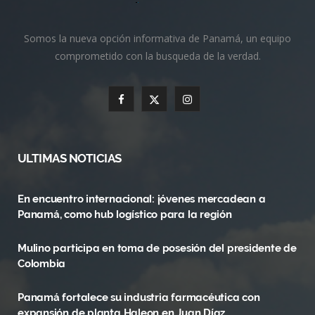
Somos la nueva opción informativa de Panamá, un equipo
comprometido con la busqueda de la verdad.
F
X
I
a
(
n
c
T
s
ULTIMAS NOTICIAS
e
w
t
En encuentro internacional: jóvenes mercadean a
b
i
a
Panamá, como hub logístico para la región
o
t
g
Mulino participa en toma de posesión del presidente de
o
t
r
Colombia
k
e
a
Panamá fortalece su industria farmacéutica con
r
m
expansión de planta Haleon en Juan Díaz