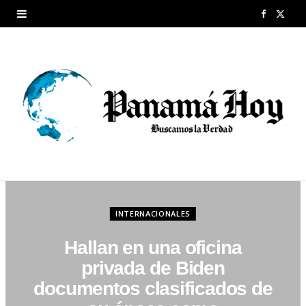
F
X
a
(
c
T
e
w
b
i
o
t
o
t
k
e
INTERNACIONALES
r
Hallan en una oficina
)
privada de Biden
documentos clasificados de