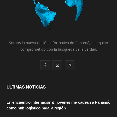
Somos la nueva opción informativa de Panamá, un equipo
comprometido con la busqueda de la verdad.
F
X
I
a
(
n
c
T
s
ULTIMAS NOTICIAS
e
w
t
En encuentro internacional: jóvenes mercadean a Panamá,
b
i
a
como hub logístico para la región
o
t
g