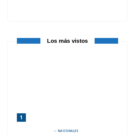
o
t
r
k
e
a
r
m
Los más vistos
)
in
NACIONALES