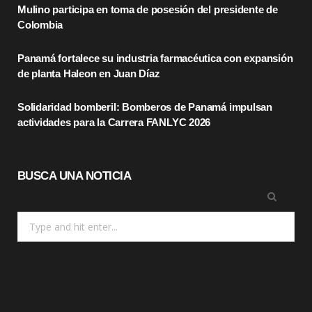
Mulino participa en toma de posesión del presidente de
o
t
r
Colombia
k
e
a
Panamá fortalece su industria farmacéutica con expansión
r
m
de planta Haleon en Juan Díaz
)
Solidaridad bomberil: Bomberos de Panamá impulsan
actividades para la Carrera FANLYC 2026
BUSCA UNA NOTICIA
Search
for: