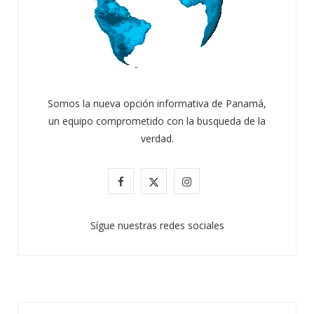
Somos la nueva opción informativa de Panamá,
un equipo comprometido con la busqueda de la
verdad.
F
X
I
a
(
n
Sígue nuestras redes sociales
c
T
s
e
w
t
b
i
a
o
t
g