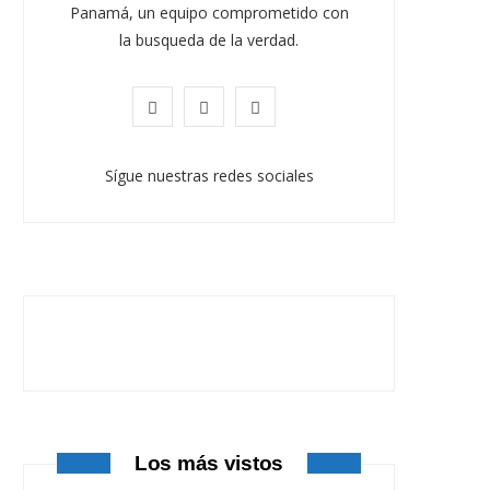
Panamá, un equipo comprometido con
la busqueda de la verdad.
F
X
I
a
(
n
Sígue nuestras redes sociales
c
T
s
e
w
t
b
i
a
o
t
g
o
t
r
k
e
a
r
m
Los más vistos
)