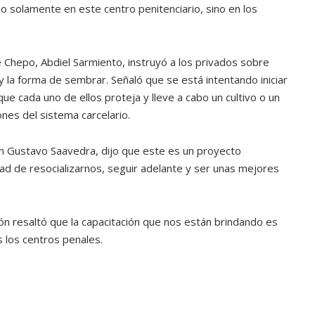
no solamente en este centro penitenciario, sino en los
ATANDO CABOS
JULIO 30, 2026
 Chepo, Abdiel Sarmiento, instruyó a los privados sobre
 la forma de sembrar. Señaló que se está intentando iniciar
e cada uno de ellos proteja y lleve a cabo un cultivo o un
nes del sistema carcelario.
uan Gustavo Saavedra, dijo que este es un proyecto
d de resocializarnos, seguir adelante y ser unas mejores
ón resaltó que la capacitación que nos están brindando es
s los centros penales.