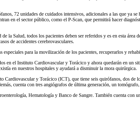
rófanos, 72 unidades de cuidados intensivos, adicionales a las que ya s
tran en el sector público, como el P-Scan, que permitirá hacer diagnóst
d de la Salud, todos los pacientes deben ser referidos y es en esta área
casos de accidentes cerebrovasculares.
speciales para la movilización de los pacientes, recuperarlos y rehabil
os en el Instituto Cardiovascular y Torácico y ahora quedarán en un siti
stía en nuestros hospitales y ayudará a disminuir la mora quirúrgica.
to Cardiovascular y Torácico (ICT), que tiene seis quirófanos, dos de 
 Además, cuenta con tres angiógrafos de última generación, un tomógrafo, 
stroenterología, Hematología y Banco de Sangre. También cuenta con una