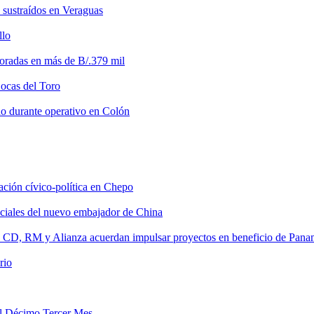
 sustraídos en Veraguas
llo
loradas en más de B/.379 mil
Bocas del Toro
do durante operativo en Colón
tación cívico-política en Chepo
nciales del nuevo embajador de China
, CD, RM y Alianza acuerdan impulsar proyectos en beneficio de Pan
rio
del Décimo Tercer Mes