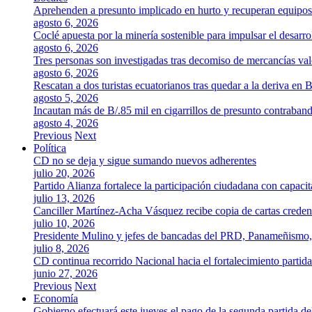
Aprehenden a presunto implicado en hurto y recuperan equipos
agosto 6, 2026
Coclé apuesta por la minería sostenible para impulsar el desarro
agosto 6, 2026
Tres personas son investigadas tras decomiso de mercancías va
agosto 6, 2026
Rescatan a dos turistas ecuatorianos tras quedar a la deriva en 
agosto 5, 2026
Incautan más de B/.85 mil en cigarrillos de presunto contraban
agosto 4, 2026
Previous
Next
Política
CD no se deja y sigue sumando nuevos adherentes
julio 20, 2026
Partido Alianza fortalece la participación ciudadana con capaci
julio 13, 2026
Canciller Martínez-Acha Vásquez recibe copia de cartas crede
julio 10, 2026
Presidente Mulino y jefes de bancadas del PRD, Panameñismo
julio 8, 2026
CD continua recorrido Nacional hacia el fortalecimiento partida
junio 27, 2026
Previous
Next
Economía
Gobierno efectuará este jueves el pago de la segunda partida 