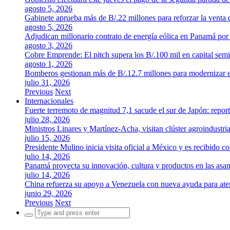
agosto 5, 2026
Gabinete aprueba más de B/.22 millones para reforzar la venta 
agosto 5, 2026
Adjudican millonario contrato de energía eólica en Panamá po
agosto 3, 2026
Cobre Emprende: El pitch supera los B/.100 mil en capital se
agosto 1, 2026
Bomberos gestionan más de B/.12.7 millones para modernizar es
julio 31, 2026
Previous
Next
Internacionales
Fuerte terremoto de magnitud 7,1 sacude el sur de Japón: repor
julio 28, 2026
Ministros Linares y Martínez-Acha, visitan clúster agroindustr
julio 15, 2026
Presidente Mulino inicia visita oficial a México y es recibido
julio 14, 2026
Panamá proyecta su innovación, cultura y productos en las as
julio 14, 2026
China refuerza su apoyo a Venezuela con nueva ayuda para aten
junio 29, 2026
Previous
Next
Search
for: