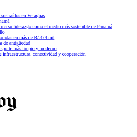
 sustraídos en Veraguas
anamá
irma su liderazgo como el medio más sostenible de Panamá
llo
loradas en más de B/.379 mil
ma de antigüedad
ansporte más limpio y moderno
e infraestructura, conectividad y cooperación