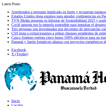
Latest Posts:
Aprehenden a presunto implicado en hurto y recuperan equipos
Estados Unidos dona equipos para atender contingencias en P
TVN Media presenta su Informe de Sostenibilidad 2025 y reaf
Coclé apuesta por la minería sostenible para impulsar el desarro
Tres personas son investigadas tras decomiso de mercancías va
CSS insta a exfuncionarios a retirar cheques pendientes de pri
Casco Antiguo estrena cinco buses 100% eléctricos para un tr
Panamá y Japón fortalecen alianza con proyectos estratégicos d
Facebook
X (Twitter)
Inicio
Locales