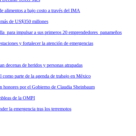
de alimentos a bajo costo a través del IMA
r más de US$350 millones
milla para impulsar a sus primeros 20 emprendedores panameños
taciones y fortalecer la atención de emergencias
tan decenas de heridos y personas atrapadas
ial como parte de la agenda de trabajo en México
 con honores por el Gobierno de Claudia Sheinbaum
ambleas de la OMPI
der la emergencia tras los terremotos