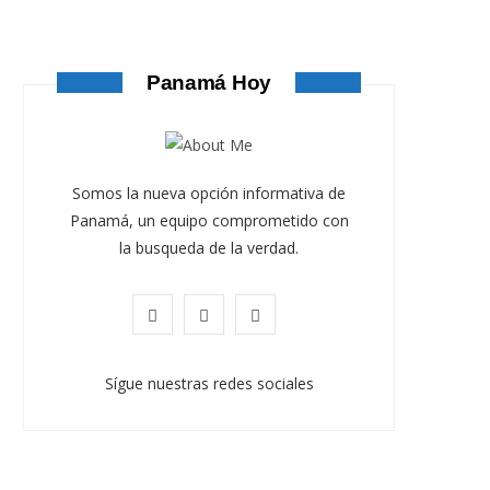
Panamá Hoy
Somos la nueva opción informativa de
Panamá, un equipo comprometido con
la busqueda de la verdad.
F
X
I
a
(
n
Sígue nuestras redes sociales
ATANDO CABOS
c
T
s
JULIO 30, 2026
e
w
t
b
i
a