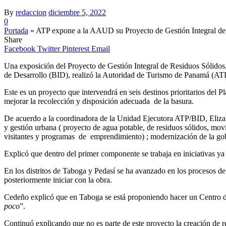
By
redaccion
diciembre 5, 2022
0
Portada
»
ATP expone a la AAUD su Proyecto de Gestión Integral de R
Share
Facebook
Twitter
Pinterest
Email
Una exposición del Proyecto de Gestión Integral de Residuos Sólidos
de Desarrollo (BID), realizó la Autoridad de Turismo de Panamá (AT
Este es un proyecto que intervendrá en seis destinos prioritarios de
mejorar la recolección y disposición adecuada de la basura.
De acuerdo a la coordinadora de la Unidad Ejecutora ATP/BID, Elizab
y gestión urbana ( proyecto de agua potable, de residuos sólidos, movi
visitantes y programas de emprendimiento) ; modernización de la gober
Explicó que dentro del primer componente se trabaja en iniciativas ya t
En los distritos de Taboga y Pedasí se ha avanzado en los procesos de 
posteriormente iniciar con la obra.
Cedeño explicó que en Taboga se está proponiendo hacer un Centro d
poco
”.
Continuó explicando que no es parte de este proyecto la creación de re