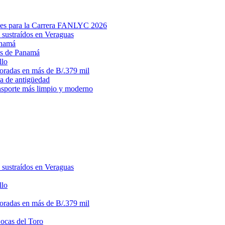
des para la Carrera FANLYC 2026
 sustraídos en Veraguas
anamá
ias de Panamá
llo
loradas en más de B/.379 mil
ma de antigüedad
ansporte más limpio y moderno
 sustraídos en Veraguas
llo
loradas en más de B/.379 mil
Bocas del Toro