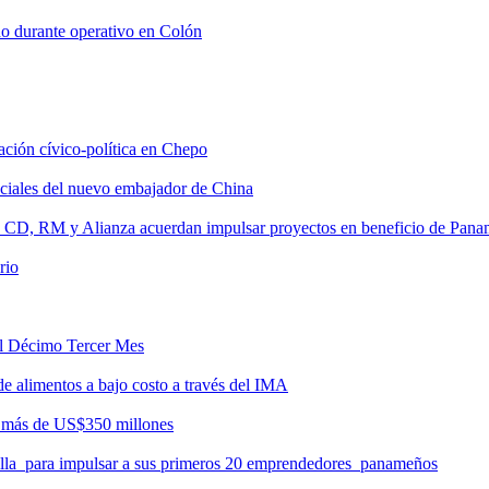
do durante operativo en Colón
tación cívico-política en Chepo
nciales del nuevo embajador de China
, CD, RM y Alianza acuerdan impulsar proyectos en beneficio de Pan
rio
del Décimo Tercer Mes
de alimentos a bajo costo a través del IMA
r más de US$350 millones
milla para impulsar a sus primeros 20 emprendedores panameños