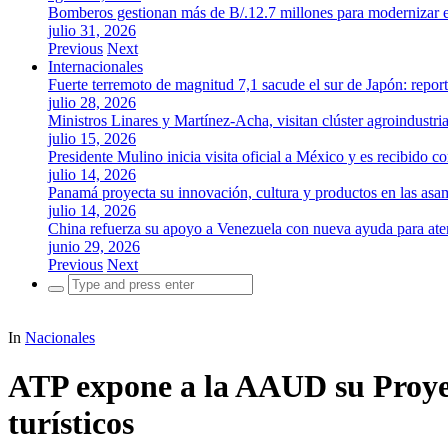
Bomberos gestionan más de B/.12.7 millones para modernizar es
julio 31, 2026
Previous
Next
Internacionales
Fuerte terremoto de magnitud 7,1 sacude el sur de Japón: repor
julio 28, 2026
Ministros Linares y Martínez-Acha, visitan clúster agroindustr
julio 15, 2026
Presidente Mulino inicia visita oficial a México y es recibido
julio 14, 2026
Panamá proyecta su innovación, cultura y productos en las as
julio 14, 2026
China refuerza su apoyo a Venezuela con nueva ayuda para aten
junio 29, 2026
Previous
Next
Search
for:
In
Nacionales
ATP expone a la AAUD su Proyect
turísticos