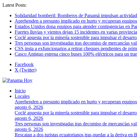
Latest Posts:
Solidaridad bomberil: Bomberos de Panamá impulsan activida
Aprehenden a presunto implicado en hurto y recuperan equipos
Estados Unidos dona equipos para atender contingencias en P
Fuertes lluvias y vientos dejan 15 incidentes en varias provinc
Coclé apuesta por la minería sostenible para impulsar el desarro
Tres personas son investigadas tras decomiso de mercancías va
CSS insta a exfuncionarios a retirar cheques pendientes de pri
Casco Antiguo estrena cinco buses 100% eléctricos para un tr
Facebook
X (Twitter)
Inicio
Locales
Aprehenden a presunto implicado en hurto y recuperan equipos
agosto 6, 2026
Coclé apuesta por la minería sostenible para impulsar el desarro
agosto 6, 2026
Tres personas son investigadas tras decomiso de mercancías va
agosto 6, 2026
Rescatan a dos turistas ecuatorianos tras quedar a la deriva en 