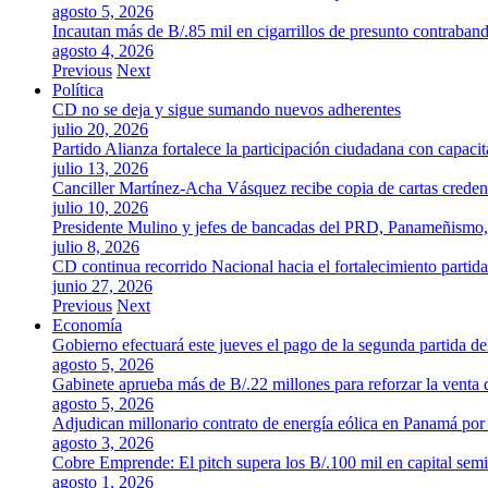
agosto 5, 2026
Incautan más de B/.85 mil en cigarrillos de presunto contraban
agosto 4, 2026
Previous
Next
Política
CD no se deja y sigue sumando nuevos adherentes
julio 20, 2026
Partido Alianza fortalece la participación ciudadana con capaci
julio 13, 2026
Canciller Martínez-Acha Vásquez recibe copia de cartas crede
julio 10, 2026
Presidente Mulino y jefes de bancadas del PRD, Panameñismo
julio 8, 2026
CD continua recorrido Nacional hacia el fortalecimiento partida
junio 27, 2026
Previous
Next
Economía
Gobierno efectuará este jueves el pago de la segunda partida 
agosto 5, 2026
Gabinete aprueba más de B/.22 millones para reforzar la venta 
agosto 5, 2026
Adjudican millonario contrato de energía eólica en Panamá po
agosto 3, 2026
Cobre Emprende: El pitch supera los B/.100 mil en capital se
agosto 1, 2026