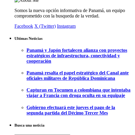
Somos la nueva opción informativa de Panamá, un equipo
comprometido con la busqueda de la verdad.
Facebook
X (Twitter)
Instagram
Ultimas Noticias
Panamá y Japón fortalecen alianza con proyectos
estratégicos de infraestructura, conectividad y
cooperación
Panamá resalta el papel estratégico del Canal ante
oficiales militares de República Dominicana
Capturan en Tocumen a colombiana que intentaba
viajar a Francia con droga oculta en su equipaje
Gobierno efectuará este jueves el pago de la
segunda partida del Décimo Tercer Mes
Busca una noticia