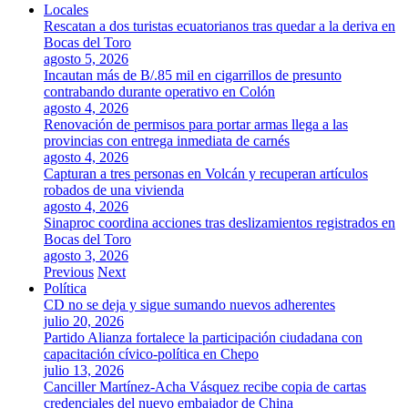
Locales
Rescatan a dos turistas ecuatorianos tras quedar a la deriva en
Bocas del Toro
agosto 5, 2026
Incautan más de B/.85 mil en cigarrillos de presunto
contrabando durante operativo en Colón
agosto 4, 2026
Renovación de permisos para portar armas llega a las
provincias con entrega inmediata de carnés
agosto 4, 2026
Capturan a tres personas en Volcán y recuperan artículos
robados de una vivienda
agosto 4, 2026
Sinaproc coordina acciones tras deslizamientos registrados en
Bocas del Toro
agosto 3, 2026
Previous
Next
Política
CD no se deja y sigue sumando nuevos adherentes
julio 20, 2026
Partido Alianza fortalece la participación ciudadana con
capacitación cívico-política en Chepo
julio 13, 2026
Canciller Martínez-Acha Vásquez recibe copia de cartas
credenciales del nuevo embajador de China