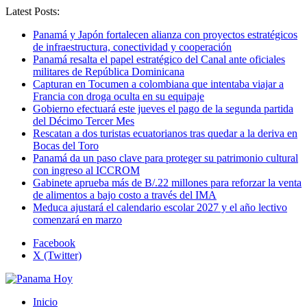
Latest Posts:
Panamá y Japón fortalecen alianza con proyectos estratégicos
de infraestructura, conectividad y cooperación
Panamá resalta el papel estratégico del Canal ante oficiales
militares de República Dominicana
Capturan en Tocumen a colombiana que intentaba viajar a
Francia con droga oculta en su equipaje
Gobierno efectuará este jueves el pago de la segunda partida
del Décimo Tercer Mes
Rescatan a dos turistas ecuatorianos tras quedar a la deriva en
Bocas del Toro
Panamá da un paso clave para proteger su patrimonio cultural
con ingreso al ICCROM
Gabinete aprueba más de B/.22 millones para reforzar la venta
de alimentos a bajo costo a través del IMA
Meduca ajustará el calendario escolar 2027 y el año lectivo
comenzará en marzo
Facebook
X (Twitter)
Inicio