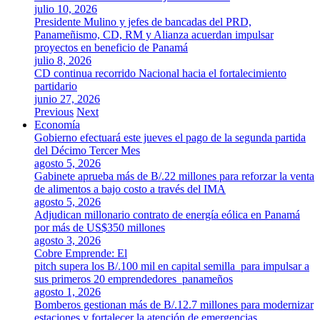
julio 10, 2026
Presidente Mulino y jefes de bancadas del PRD,
Panameñismo, CD, RM y Alianza acuerdan impulsar
proyectos en beneficio de Panamá
julio 8, 2026
CD continua recorrido Nacional hacia el fortalecimiento
partidario
junio 27, 2026
Previous
Next
Economía
Gobierno efectuará este jueves el pago de la segunda partida
del Décimo Tercer Mes
agosto 5, 2026
Gabinete aprueba más de B/.22 millones para reforzar la venta
de alimentos a bajo costo a través del IMA
agosto 5, 2026
Adjudican millonario contrato de energía eólica en Panamá
por más de US$350 millones
agosto 3, 2026
Cobre Emprende: El
pitch supera los B/.100 mil en capital semilla para impulsar a
sus primeros 20 emprendedores panameños
agosto 1, 2026
Bomberos gestionan más de B/.12.7 millones para modernizar
estaciones y fortalecer la atención de emergencias