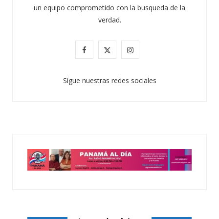
un equipo comprometido con la busqueda de la
verdad.
F
X
I
a
(
n
Sígue nuestras redes sociales
c
T
s
e
w
t
b
i
a
o
t
g
o
t
r
k
e
a
r
m
)