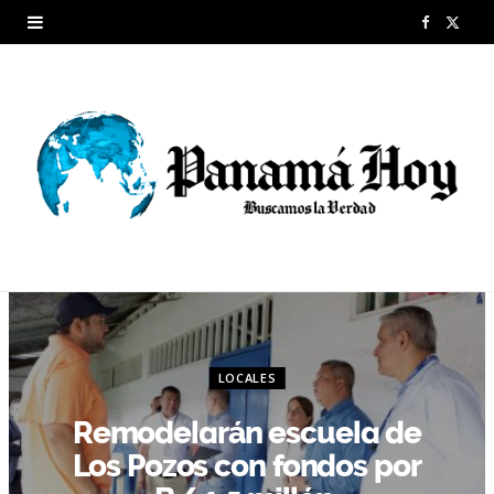
F
X
a
(
c
T
e
w
b
i
o
t
o
t
k
e
r
LOCALES
)
Remodelarán escuela de
Los Pozos con fondos por