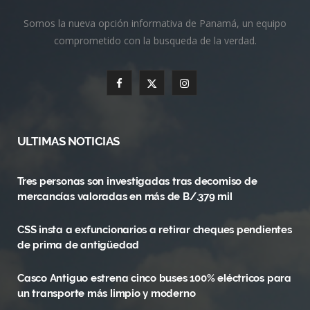
Somos la nueva opción informativa de Panamá, un equipo
comprometido con la busqueda de la verdad.
F
X
I
a
(
n
c
T
s
ULTIMAS NOTICIAS
e
w
t
Tres personas son investigadas tras decomiso de
b
i
a
mercancías valoradas en más de B/.379 mil
o
t
g
CSS insta a exfuncionarios a retirar cheques pendientes
o
t
r
de prima de antigüedad
k
e
a
Casco Antiguo estrena cinco buses 100% eléctricos para
r
m
un transporte más limpio y moderno