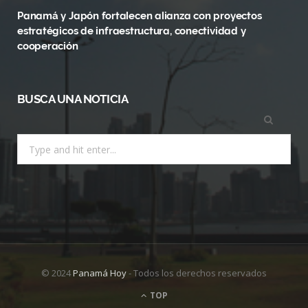
)
Panamá y Japón fortalecen alianza con proyectos
estratégicos de infraestructura, conectividad y
cooperación
BUSCA UNA NOTICIA
Search
for:
© 2024
Panamá Hoy
- Todos los derechos reservados
TOP