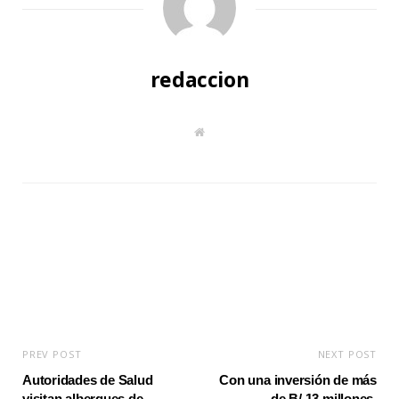
redaccion
W
e
b
s
i
t
e
PREV POST
NEXT POST
Autoridades de Salud
Con una inversión de más
visitan albergues de
de B/.13 millones,