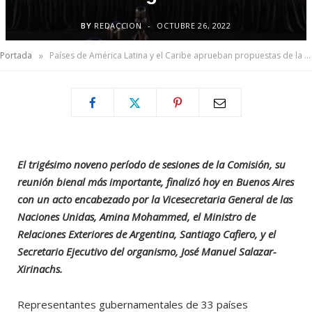
BY
REDACCION
OCTUBRE 26, 2022
»
Portada
Países de América Latina y el Caribe aprueban propuestas de la CEPAL para impulsar un cambio en el estilo de desarrollo de la región
El trigésimo noveno período de sesiones de la Comisión, su
reunión bienal más importante, finalizó hoy en Buenos Aires
con un acto encabezado por la Vicesecretaria General de las
Naciones Unidas, Amina Mohammed, el Ministro de
Relaciones Exteriores de Argentina, Santiago Cafiero, y el
Secretario Ejecutivo del organismo, José Manuel Salazar-
Xirinachs.
Representantes gubernamentales de 33 países