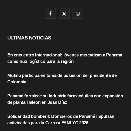
F
X
I
a
(
n
c
T
s
ULTIMAS NOTICIAS
e
w
t
En encuentro internacional: jóvenes mercadean a Panamá,
b
i
a
como hub logístico para la región
o
t
g
Mulino participa en toma de posesión del presidente de
o
t
r
Colombia
k
e
a
Panamá fortalece su industria farmacéutica con expansión
r
m
de planta Haleon en Juan Díaz
)
Solidaridad bomberil: Bomberos de Panamá impulsan
actividades para la Carrera FANLYC 2026