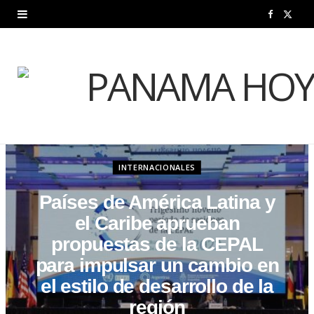
F
X
a
(
c
T
e
w
b
i
o
t
INTERNACIONALES
o
t
Países de América Latina y
k
e
el Caribe aprueban
propuestas de la CEPAL
r
para impulsar un cambio en
)
el estilo de desarrollo de la
región