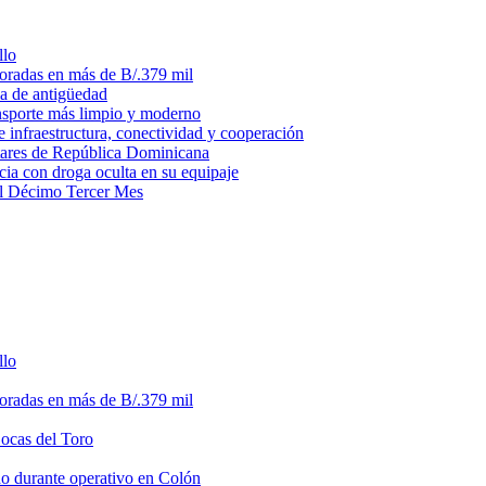
llo
loradas en más de B/.379 mil
ma de antigüedad
ansporte más limpio y moderno
e infraestructura, conectividad y cooperación
litares de República Dominicana
ia con droga oculta en su equipaje
del Décimo Tercer Mes
llo
loradas en más de B/.379 mil
Bocas del Toro
do durante operativo en Colón