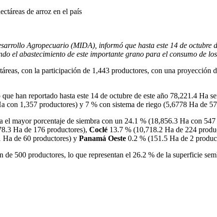
táreas de arroz en el país
esarrollo Agropecuario (MIDA), informó que hasta este 14 de octubre d
ndo el abastecimiento de este importante grano para el consumo de l
táreas, con la participación de 1,443 productores, con una proyecció
ó que han reportado hasta este 14 de octubre de este año 78,221.4 Ha 
a con 1,357 productores) y 7 % con sistema de riego (5,6778 Ha de 57
ra el mayor porcentaje de siembra con un 24.1 % (18,856.3 Ha con 547 
78.3 Ha de 176 productores),
Coclé
13.7 % (10,718.2 Ha de 224 produ
 Ha de 60 productores) y
Panamá Oeste
0.2 % (151.5 Ha de 2 product
ón de 500 productores, lo que representan el 26.2 % de la superficie s