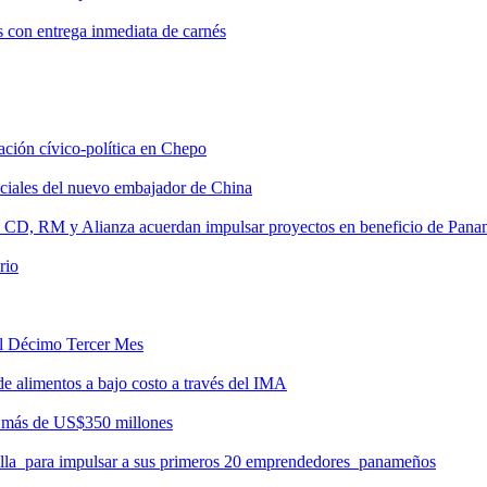
s con entrega inmediata de carnés
tación cívico-política en Chepo
nciales del nuevo embajador de China
, CD, RM y Alianza acuerdan impulsar proyectos en beneficio de Pan
rio
del Décimo Tercer Mes
de alimentos a bajo costo a través del IMA
r más de US$350 millones
milla para impulsar a sus primeros 20 emprendedores panameños