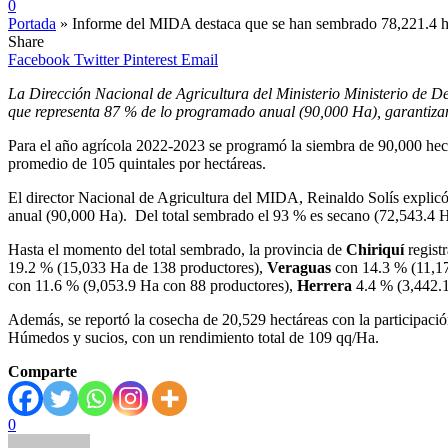
0
Portada
»
Informe del MIDA destaca que se han sembrado 78,221.4 hec
Share
Facebook
Twitter
Pinterest
Email
La Dirección Nacional de Agricultura del Ministerio Ministerio de D
que representa 87 % de lo programado anual (90,000 Ha), garantiza
Para el año agrícola 2022-2023 se programó la siembra de 90,000 hec
promedio de 105 quintales por hectáreas.
El director Nacional de Agricultura del MIDA, Reinaldo Solís explic
anual (90,000 Ha). Del total sembrado el 93 % es secano (72,543.4 H
Hasta el momento del total sembrado, la provincia de
Chiriquí
regist
19.2 % (15,033 Ha de 138 productores),
Veraguas
con 14.3 % (11,1
con 11.6 % (9,053.9 Ha con 88 productores),
Herrera
4.4 % (3,442.1
Además, se reportó la cosecha de 20,529 hectáreas con la participaci
Húmedos y sucios, con un rendimiento total de 109 qq/Ha.
Comparte
0