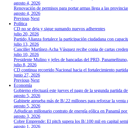
agosto 4, 2026
Renovación de permisos para portar armas llega a las provincia
agosto 4, 2026
Previous
Next
Política
CD no se deja y sigue sumando nuevos adherentes
julio 20, 2026
Partido Alianza fortalece la participación ciudadana con capaci
julio 13, 2026
Canciller Martínez-Acha Vásquez recibe copia de cartas crede
julio 10, 2026
Presidente Mulino y jefes de bancadas del PRD, Panameñismo
julio 8, 2026
CD continua recorrido Nacional hacia el fortalecimiento partida
junio 27, 2026
Previous
Next
Economía
Gobierno efectuará este jueves el pago de la segunda partida 
agosto 5, 2026
Gabinete aprueba más de B/.22 millones para reforzar la venta 
agosto 5, 2026
Adjudican millonario contrato de energía eólica en Panamá po
agosto 3, 2026
Cobre Emprende: El pitch supera los B/.100 mil en capital se
agosto 1, 2026