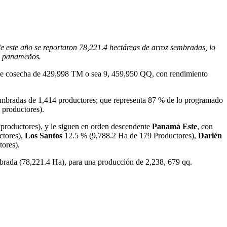
e este año se reportaron 78,221.4 hectáreas de arroz sembradas, lo
os panameños.
n de cosecha de 429,998 TM o sea 9, 459,950 QQ, con rendimiento
sembradas de 1,414 productores; que representa 87 % de lo programado
 productores).
productores), y le siguen en orden descendente
Panamá Este
, con
ctores),
Los Santos
12.5 % (9,788.2 Ha de 179 Productores),
Darién
ores).
embrada (78,221.4 Ha), para una producción de 2,238, 679 qq.