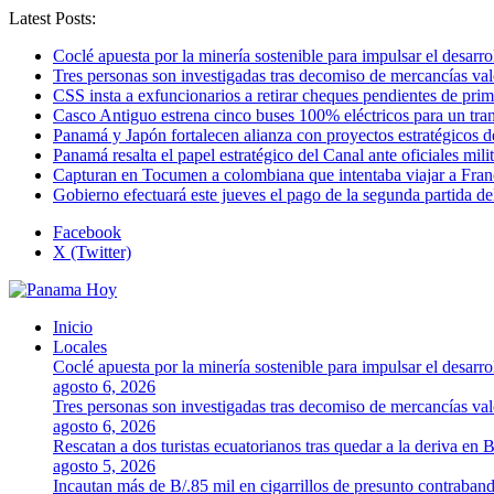
Latest Posts:
Coclé apuesta por la minería sostenible para impulsar el desarro
Tres personas son investigadas tras decomiso de mercancías va
CSS insta a exfuncionarios a retirar cheques pendientes de pri
Casco Antiguo estrena cinco buses 100% eléctricos para un tr
Panamá y Japón fortalecen alianza con proyectos estratégicos d
Panamá resalta el papel estratégico del Canal ante oficiales mi
Capturan en Tocumen a colombiana que intentaba viajar a Franc
Gobierno efectuará este jueves el pago de la segunda partida 
Facebook
X (Twitter)
Inicio
Locales
Coclé apuesta por la minería sostenible para impulsar el desarro
agosto 6, 2026
Tres personas son investigadas tras decomiso de mercancías va
agosto 6, 2026
Rescatan a dos turistas ecuatorianos tras quedar a la deriva en 
agosto 5, 2026
Incautan más de B/.85 mil en cigarrillos de presunto contraban