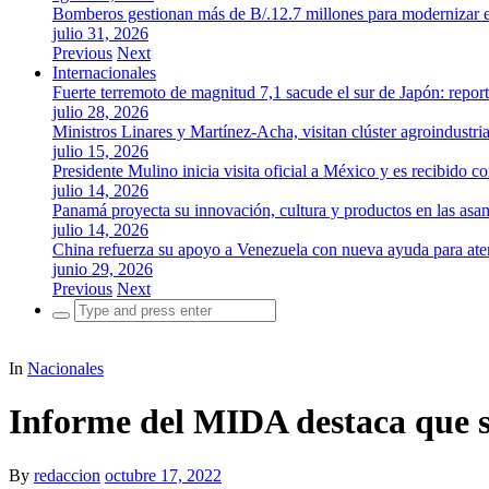
Bomberos gestionan más de B/.12.7 millones para modernizar es
julio 31, 2026
Previous
Next
Internacionales
Fuerte terremoto de magnitud 7,1 sacude el sur de Japón: repor
julio 28, 2026
Ministros Linares y Martínez-Acha, visitan clúster agroindustr
julio 15, 2026
Presidente Mulino inicia visita oficial a México y es recibido
julio 14, 2026
Panamá proyecta su innovación, cultura y productos en las as
julio 14, 2026
China refuerza su apoyo a Venezuela con nueva ayuda para aten
junio 29, 2026
Previous
Next
Search
for:
In
Nacionales
Informe del MIDA destaca que se
By
redaccion
octubre 17, 2022