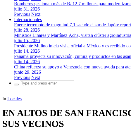
Bomberos gestionan más de B/.12.7 millones para modernizar es
julio 31, 2026
Previous
Next
Internacionales
Fuerte terremoto de magnitud 7,1 sacude el sur de Japón: repor
julio 28, 2026
Ministros Linares y Martínez-Acha, visitan clúster agroindustr
julio 15, 2026
Presidente Mulino inicia visita oficial a México y es recibido
julio 14, 2026
Panamá proyecta su innovación, cultura y productos en las as
julio 14, 2026
China refuerza su apoyo a Venezuela con nueva ayuda para aten
junio 29, 2026
Previous
Next
Search
for:
In
Locales
EN ALTOS DE SAN FRANCI
SUS VECINOS