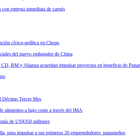
s con entrega inmediata de carnés
tación cívico-política en Chepo
nciales del nuevo embajador de China
, CD, RM y Alianza acuerdan impulsar proyectos en beneficio de Pan
rio
del Décimo Tercer Mes
de alimentos a bajo costo a través del IMA
r más de US$350 millones
milla para impulsar a sus primeros 20 emprendedores panameños