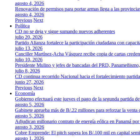
agosto 4, 2026
Renovación de permisos para portar armas llega a las provincia
agosto 4, 2026
Previous
Next
Política
CD no se deja y sigue sumando nuevos adherentes
julio 20, 2026
Partido Alianza fortalece la participación ciudadana con capaci
julio 13, 2026
Canciller Martínez-Acha Vásquez recibe copia de cartas crede
julio 10, 2026
Presidente Mulino y jefes de bancadas del PRD, Panameñismo
julio 8, 2026
CD continua recorrido Nacional hacia el fortalecimiento partida
junio 27, 2026
Previous
Next
Economía
Gobierno efectuará este jueves el pago de la segunda partida 
agosto 5, 2026
Gabinete aprueba más de B/.22 millones para reforzar la venta 
agosto 5, 2026
Adjudican millonario contrato de energía eólica en Panamá po
agosto 3, 2026
Cobre Emprende: El pitch supera los B/.100 mil en capital se
agosto 1, 2026