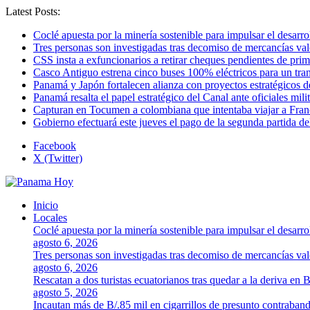
Latest Posts:
Coclé apuesta por la minería sostenible para impulsar el desarro
Tres personas son investigadas tras decomiso de mercancías va
CSS insta a exfuncionarios a retirar cheques pendientes de pri
Casco Antiguo estrena cinco buses 100% eléctricos para un tr
Panamá y Japón fortalecen alianza con proyectos estratégicos d
Panamá resalta el papel estratégico del Canal ante oficiales mi
Capturan en Tocumen a colombiana que intentaba viajar a Franc
Gobierno efectuará este jueves el pago de la segunda partida 
Facebook
X (Twitter)
Inicio
Locales
Coclé apuesta por la minería sostenible para impulsar el desarro
agosto 6, 2026
Tres personas son investigadas tras decomiso de mercancías va
agosto 6, 2026
Rescatan a dos turistas ecuatorianos tras quedar a la deriva en 
agosto 5, 2026
Incautan más de B/.85 mil en cigarrillos de presunto contraban