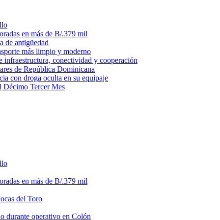
llo
loradas en más de B/.379 mil
ma de antigüedad
ansporte más limpio y moderno
e infraestructura, conectividad y cooperación
litares de República Dominicana
ia con droga oculta en su equipaje
del Décimo Tercer Mes
llo
loradas en más de B/.379 mil
Bocas del Toro
do durante operativo en Colón