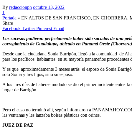
By
redaccionph
octubre 13, 2022
1
Portada
»
EN ALTOS DE SAN FRANCISCO, EN CHORRERA, 
Share
Facebook
Twitter
Pinterest
Email
Los sucesos pudieron perfectamente haber sido sacados de una pelíc
corregimiento de Guadalupe, ubicado en Panamá Oeste (Chorrera), v
Desde que la ciudadana Sonia Barrigón, llegó
a la comunidad de Alto
para los pacíficos habitantes, en su mayoría panameños procedentes del
Y es que aproximadamente 3 meses atrás el esposo de Sonia Barrigón, 
solo Sonia y tres hijos, sino su esposo.
A los tres días de haberse mudado se dio el primer incidente entre l
hogar de Barrigón.
Pero el caso no terminó allí, según informaron a PANAMAHOY.COM.P
las ventanas y les lanzaba bolsas plásticas con orines.
JUEZ DE PAZ