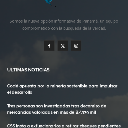
Somos la nueva opción informativa de Panamá, un equipo
comprometido con la busqueda de la verdad.
F
X
I
a
(
n
c
T
s
ULTIMAS NOTICIAS
e
w
t
Coclé apuesta por la minería sostenible para impulsar
b
i
a
el desarrollo
o
t
g
Tres personas son investigadas tras decomiso de
o
t
r
mercancías valoradas en más de B/.379 mil
k
e
a
CSS insta a exfuncionarios a retirar cheques pendientes