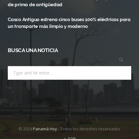
r
m
de prima de antigüedad
)
Casco Antiguo estrena cinco buses 100% eléctricos para
un transporte más limpio y moderno
BUSCA UNA NOTICIA
Search
for:
© 2024
Panamá Hoy
- Todos los derechos reservados
TOP