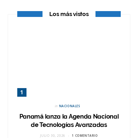
r
m
Los más vistos
)
in
NACIONALES
Panamá lanza la Agenda Nacional
de Tecnologías Avanzadas
JULIO 30, 2026
1 COMENTARIO