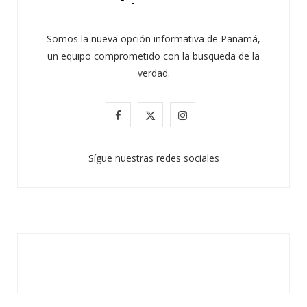
Somos la nueva opción informativa de Panamá,
un equipo comprometido con la busqueda de la
verdad.
F
X
I
a
(
n
Sígue nuestras redes sociales
c
T
s
e
w
t
b
i
a
o
t
g
o
t
r
k
e
a