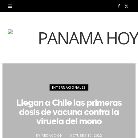
F
X
a
(
c
T
e
w
b
i
o
t
o
t
INTERNACIONALES
k
e
Llegan a Chile las primeras
r
dosis de vacuna contra la
)
viruela del mono
BY
REDACCION
OCTUBRE 10, 2022