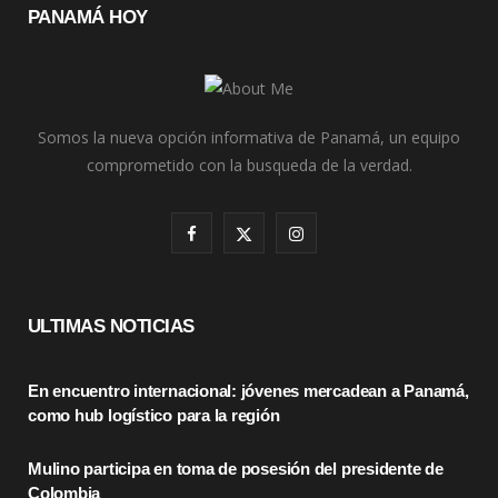
PANAMÁ HOY
Somos la nueva opción informativa de Panamá, un equipo
comprometido con la busqueda de la verdad.
F
X
I
a
(
n
c
T
s
ULTIMAS NOTICIAS
e
w
t
En encuentro internacional: jóvenes mercadean a Panamá,
b
i
a
como hub logístico para la región
o
t
g
Mulino participa en toma de posesión del presidente de
o
t
r
Colombia