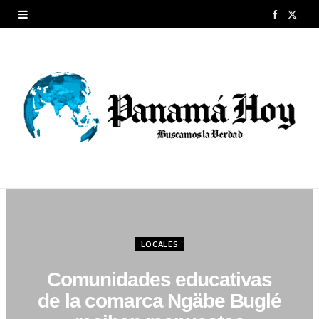
F
X
a
(
c
T
e
w
b
i
o
t
o
t
k
e
r
LOCALES
)
Comunidades educativas
de la comarca Ngäbe Buglé