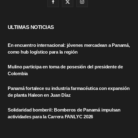
F
X
I
a
(
n
c
T
s
ULTIMAS NOTICIAS
e
w
t
En encuentro internacional: jóvenes mercadean a Panamá,
b
i
a
como hub logístico para la región
o
t
g
Mulino participa en toma de posesión del presidente de
o
t
r
Colombia
k
e
a
Panamá fortalece su industria farmacéutica con expansión
r
m
de planta Haleon en Juan Díaz
)
Solidaridad bomberil: Bomberos de Panamá impulsan
actividades para la Carrera FANLYC 2026