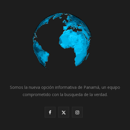
Somos la nueva opción informativa de Panamá, un equipo
comprometido con la busqueda de la verdad.
F
X
I
a
(
n