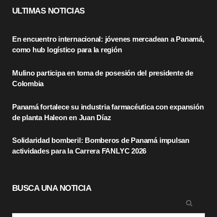
c
T
s
ULTIMAS NOTICIAS
e
w
t
En encuentro internacional: jóvenes mercadean a Panamá,
b
i
a
como hub logístico para la región
o
t
g
Mulino participa en toma de posesión del presidente de
o
t
r
Colombia
k
e
a
Panamá fortalece su industria farmacéutica con expansión
r
m
de planta Haleon en Juan Díaz
)
Solidaridad bomberil: Bomberos de Panamá impulsan
actividades para la Carrera FANLYC 2026
BUSCA UNA NOTICIA