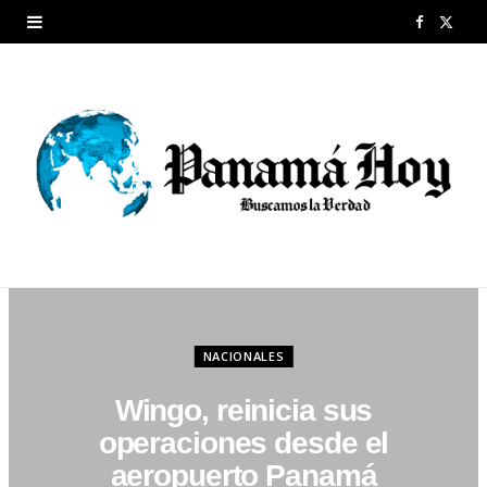
F
X
a
(
c
T
e
w
b
i
o
t
o
t
k
e
NACIONALES
r
Wingo, reinicia sus
)
operaciones desde el
aeropuerto Panamá