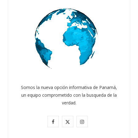
Somos la nueva opción informativa de Panamá,
un equipo comprometido con la busqueda de la
verdad.
ATANDO CABOS
F
X
I
JULIO 30, 2026
a
(
n