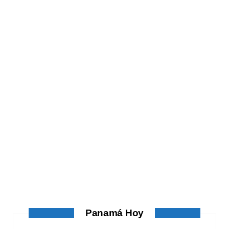
ATANDO CABOS
ATANDO CABOS
AGOSTO 4, 2026
Panamá Hoy