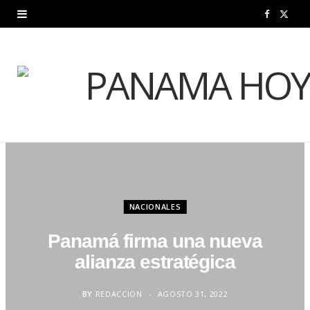
F
X
a
(
c
T
e
w
b
i
o
t
o
t
NACIONALES
k
e
Panamá firma una nueva
r
alianza estratégica
)
BY
REDACCION
AGOSTO 31, 2022