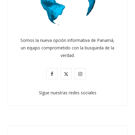
Somos la nueva opción informativa de Panamá,
un equipo comprometido con la busqueda de la
verdad.
F
X
I
a
(
n
Sígue nuestras redes sociales
c
T
s
e
w
t
b
i
a
o
t
g