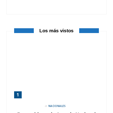
o
t
r
k
e
a
r
m
Los más vistos
)
in
NACIONALES