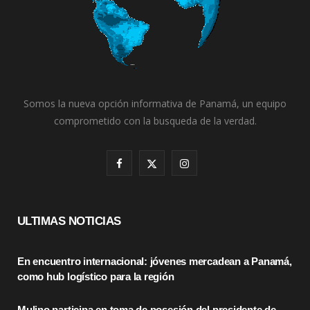
Somos la nueva opción informativa de Panamá, un equipo
comprometido con la busqueda de la verdad.
F
X
I
a
(
n
c
T
s
ULTIMAS NOTICIAS
e
w
t
En encuentro internacional: jóvenes mercadean a Panamá,
b
i
a
como hub logístico para la región
o
t
g
Mulino participa en toma de posesión del presidente de