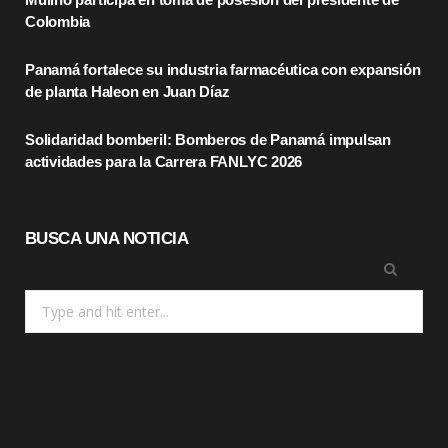
o
t
r
Colombia
k
e
a
Panamá fortalece su industria farmacéutica con expansión
r
m
de planta Haleon en Juan Díaz
)
Solidaridad bomberil: Bomberos de Panamá impulsan
actividades para la Carrera FANLYC 2026
BUSCA UNA NOTICIA
Search
for: