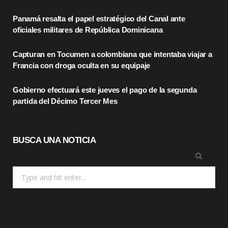
o
t
r
Panamá resalta el papel estratégico del Canal ante
oficiales militares de República Dominicana
k
e
a
r
m
Capturan en Tocumen a colombiana que intentaba viajar a
Francia con droga oculta en su equipaje
)
Gobierno efectuará este jueves el pago de la segunda
partida del Décimo Tercer Mes
BUSCA UNA NOTICIA
Search
for: