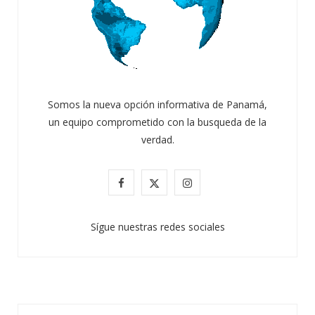
Somos la nueva opción informativa de Panamá,
un equipo comprometido con la busqueda de la
verdad.
F
X
I
a
(
n
Sígue nuestras redes sociales
c
T
s
e
w
t
b
i
a
o
t
g