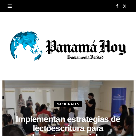
F
X
a
(
c
T
e
w
b
i
o
t
o
t
k
e
r
NACIONALES
)
Implementan estrategias de
lectoescritura para