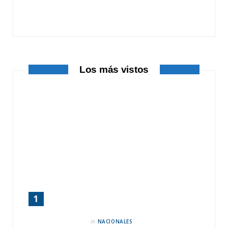
o
t
r
k
e
a
r
m
Los más vistos
)
in
NACIONALES