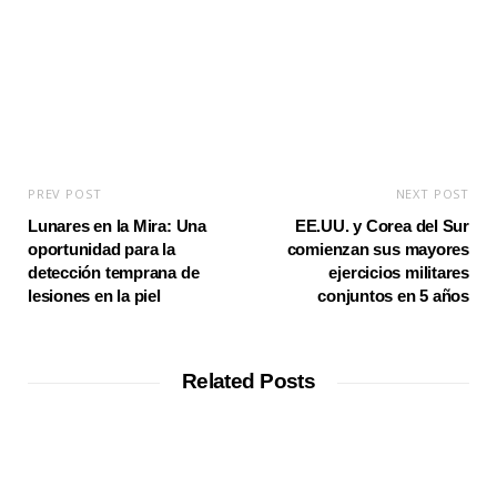
e
PREV POST
NEXT POST
Lunares en la Mira: Una
EE.UU. y Corea del Sur
oportunidad para la
comienzan sus mayores
detección temprana de
ejercicios militares
lesiones en la piel
conjuntos en 5 años
Related Posts