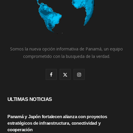
Somos la nueva opción informativa de Panamá, un equipo
comprometido con la busqueda de la verdad.
F
X
I
a
(
n
c
T
s
ULTIMAS NOTICIAS
e
w
t
Panamá y Japón fortalecen alianza con proyectos
b
i
a
estratégicos de infraestructura, conectividad y
o
t
g
cooperación