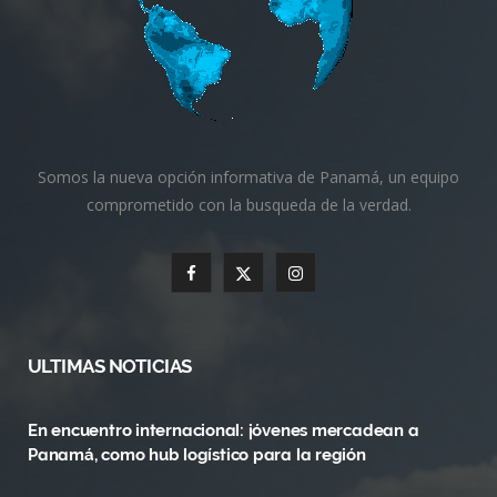
Somos la nueva opción informativa de Panamá, un equipo
comprometido con la busqueda de la verdad.
F
X
I
a
(
n
c
T
s
ULTIMAS NOTICIAS
e
w
t
En encuentro internacional: jóvenes mercadean a
b
i
a
Panamá, como hub logístico para la región
o
t
g