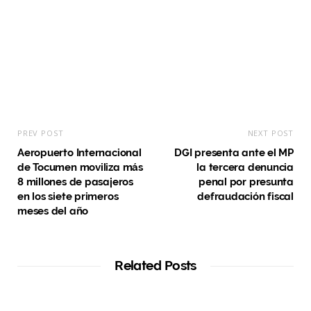
t
e
PREV POST
NEXT POST
Aeropuerto Internacional
DGI presenta ante el MP
de Tocumen moviliza más
la tercera denuncia
8 millones de pasajeros
penal por presunta
en los siete primeros
defraudación fiscal
meses del año
Related Posts