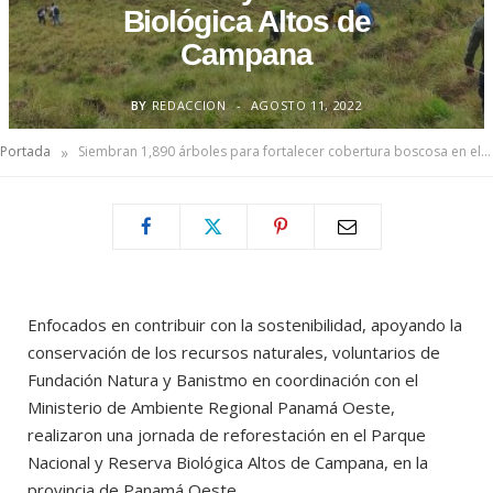
Biológica Altos de
Campana
BY
REDACCION
AGOSTO 11, 2022
»
Portada
Siembran 1,890 árboles para fortalecer cobertura boscosa en el Parque Nacional y Reserva Biológica Altos de Campana
Enfocados en contribuir con la sostenibilidad, apoyando la
conservación de los recursos naturales, voluntarios de
Fundación Natura y Banistmo en coordinación con el
Ministerio de Ambiente Regional Panamá Oeste,
realizaron una jornada de reforestación en el Parque
Nacional y Reserva Biológica Altos de Campana, en la
provincia de Panamá Oeste.