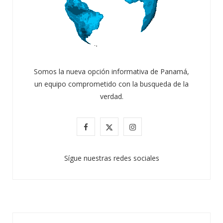
Somos la nueva opción informativa de Panamá,
un equipo comprometido con la busqueda de la
verdad.
F
X
I
a
(
n
Sígue nuestras redes sociales
c
T
s
e
w
t
b
i
a
o
t
g