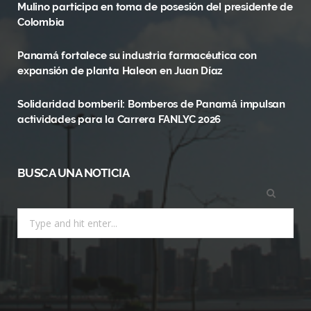
Mulino participa en toma de posesión del presidente de
o
t
r
Colombia
k
e
a
Panamá fortalece su industria farmacéutica con
r
m
expansión de planta Haleon en Juan Díaz
)
Solidaridad bomberil: Bomberos de Panamá impulsan
actividades para la Carrera FANLYC 2026
BUSCA UNA NOTICIA
Search
for: