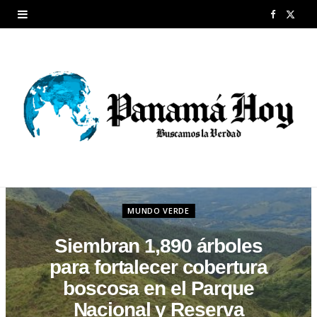
F
X
a
(
c
T
e
w
b
i
o
t
o
t
MUNDO VERDE
k
e
Siembran 1,890 árboles
r
para fortalecer cobertura
)
boscosa en el Parque
Nacional y Reserva