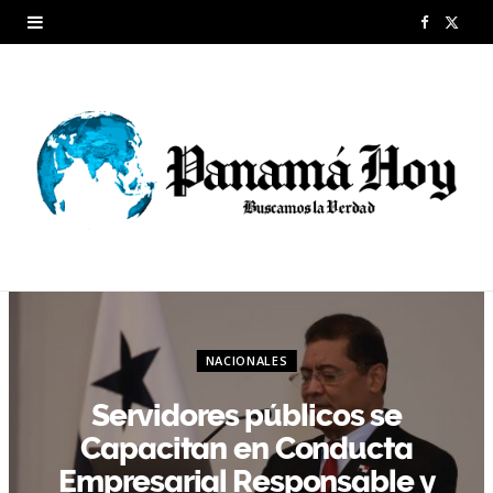
F
X
a
(
c
T
e
w
b
i
o
t
o
t
k
e
NACIONALES
r
Servidores públicos se
)
Capacitan en Conducta
Empresarial Responsable y