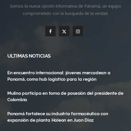
Somos la nueva opción informativa de Panamá, un equipo
comprometido con la busqueda de la verdad.
F
X
I
a
(
n
c
T
s
ULTIMAS NOTICIAS
e
w
t
En encuentro internacional: jóvenes mercadean a
b
i
a
Panamá, como hub logístico para la región
o
t
g
Mulino participa en toma de posesión del presidente de
o
t
r
Colombia
k
e
a
Panamá fortalece su industria farmacéutica con
r
m
expansión de planta Haleon en Juan Díaz
)