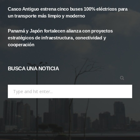
k
e
a
Casco Antiguo estrena cinco buses 100% eléctricos para
r
m
un transporte más limpio y moderno
)
Panamá y Japón fortalecen alianza con proyectos
estratégicos de infraestructura, conectividad y
cooperación
BUSCA UNA NOTICIA
Search
for: