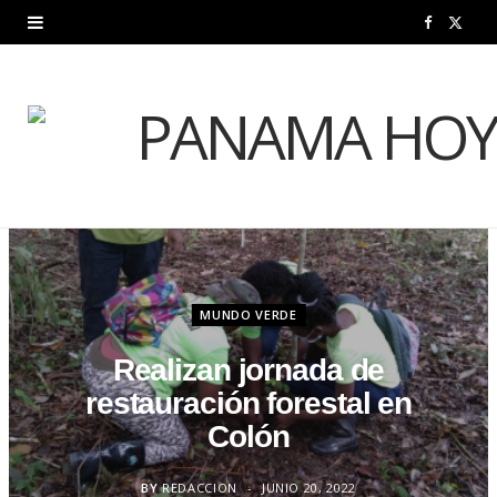
F
X
a
(
c
T
e
w
b
i
o
t
o
t
MUNDO VERDE
k
e
Realizan jornada de
r
restauración forestal en
)
Colón
BY
REDACCION
JUNIO 20, 2022