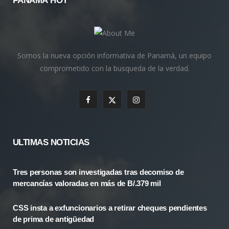
PANAMÁ HOY
Somos la nueva opción informativa de Panamá, un equipo
comprometido con la busqueda de la verdad.
F
X
I
a
(
n
c
T
s
ULTIMAS NOTICIAS
e
w
t
Tres personas son investigadas tras decomiso de
b
i
a
mercancías valoradas en más de B/.379 mil
o
t
g
CSS insta a exfuncionarios a retirar cheques pendientes
o
t
r
de prima de antigüedad