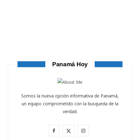
ATANDO CABOS
ATANDO CABOS
AGOSTO 4, 2026
Panamá Hoy
Somos la nueva opción informativa de Panamá,
un equipo comprometido con la busqueda de la
verdad.
F
X
I