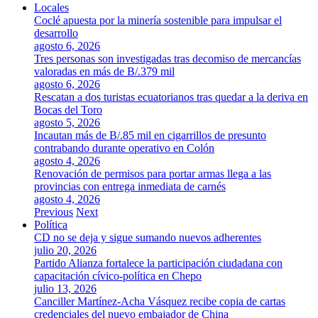
Locales
Coclé apuesta por la minería sostenible para impulsar el
desarrollo
agosto 6, 2026
Tres personas son investigadas tras decomiso de mercancías
valoradas en más de B/.379 mil
agosto 6, 2026
Rescatan a dos turistas ecuatorianos tras quedar a la deriva en
Bocas del Toro
agosto 5, 2026
Incautan más de B/.85 mil en cigarrillos de presunto
contrabando durante operativo en Colón
agosto 4, 2026
Renovación de permisos para portar armas llega a las
provincias con entrega inmediata de carnés
agosto 4, 2026
Previous
Next
Política
CD no se deja y sigue sumando nuevos adherentes
julio 20, 2026
Partido Alianza fortalece la participación ciudadana con
capacitación cívico-política en Chepo
julio 13, 2026
Canciller Martínez-Acha Vásquez recibe copia de cartas
credenciales del nuevo embajador de China