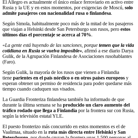
El Allegro es actualmente el único enlace ferroviario en activo entre
Rusia y la UE y en estos momentos, por exigencias de Moscú,
solo
admite pasajeros con nacionalidad rusa o finlandesa
.
Según Simola, habitualmente poco más de la mitad de los pasajeros
que viajan a Helsinki desde San Petersburgo son rusos, pero
estos
últimos días el porcentaje se acerca al 70%
.
«
La gente está huyendo de las sanciones, porque
temen que la vida
cotidiana en Rusia se vuelva imposible
«
, afirmó a ese diario Darya
Gulik, de la Agrupación Finlandesa de Asociaciones rusohablantes
(Faro).
Según Gulik, la mayoría de los rusos que vienen a Finlandia
tiene
parientes en el país nórdico o en otros países europeos
y
esperan obtener un permiso de residencia para poder quedarse más
tiempo cuando caduquen sus visados.
La Guardia Fronteriza finlandesa también ha informado de que
durante la última semana se ha
producido un claro aumento del
tráfico rodado que llega a Finlandia
por la frontera sur con Rusia,
según la televisión estatal YLE.
El puesto fronterizo más concurrido en estos momentos es el de
Vaalimaa, situado en la
ruta más directa entre Helsinki y San
Petersburgo
, por donde cruzan la frontera unas 1.500 personas al