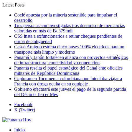
Latest Posts:
Coclé apuesta por la minería sostenible para impulsar el
desarrollo
Tres personas son investigadas tras decomiso de mercancías
valoradas en más de B/.379 mil
CSS insta a exfuncionarios a retirar cheques pendientes de
prima de antigüedad
Casco Antiguo estrena cinco buses 100% eléctricos para un
transporte más limpio y moderno
Panamá y Japón fortalecen alianza con proyectos estratégicos
de infraestructura, conectividad y cooperación
Panamá resalta el papel estratégico del Canal ante oficiales
militares de República Dominicana
Capturan en Tocumen a colombiana que intentaba viajar a
Francia con droga oculta en su equipaje
Gobierno efectuará este jueves el pago de la segunda partida
del Décimo Tercer Mes
Facebook
X (Twitter)
Inicio