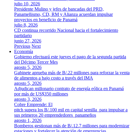
julio 10, 2026
Presidente Mulino y jefes de bancadas del PRD,
Panameñismo, CD, RM y Alianza acuerdan impulsar
proyectos en beneficio de Panamá
julio 8, 2026
CD continua recorrido Nacional hacia el fortalecimiento
partidario
junio 27, 2026
Previous
Next
Economía
Gobierno efectuará este jueves el pago de la segunda partida
del Décimo Tercer Mes
agosto 5, 2026
Gabinete aprueba más de B/.22 millones para reforzar la venta
de alimentos a bajo costo a través del IMA
agosto 5, 2026
Adjudican millonario contrato de energía eólica en Panamá
por más de US$350 millones
agosto 3, 2026
Cobre Emprende: El
pitch supera los B/.100 mil en capital semilla para impulsar a
sus primeros 20 emprendedores panameños
agosto 1, 2026
Bomberos gestionan más de B/.12.7 millones para modernizar
estaciones y fortalecer la atención de emergencias