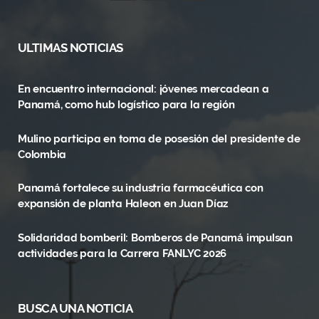
a
(
n
c
T
s
ULTIMAS NOTICIAS
e
w
t
En encuentro internacional: jóvenes mercadean a
b
i
a
Panamá, como hub logístico para la región
o
t
g
Mulino participa en toma de posesión del presidente de
o
t
r
Colombia
k
e
a
Panamá fortalece su industria farmacéutica con
r
m
expansión de planta Haleon en Juan Díaz
)
Solidaridad bomberil: Bomberos de Panamá impulsan
actividades para la Carrera FANLYC 2026
BUSCA UNA NOTICIA