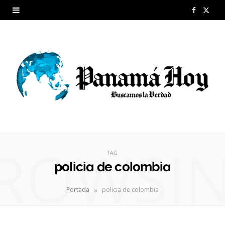
F
X
a
(
c
T
e
w
b
i
o
t
o
t
ROWSI
k
e
TAG
policia de colombia
r
»
Portada
policia de colombia
)