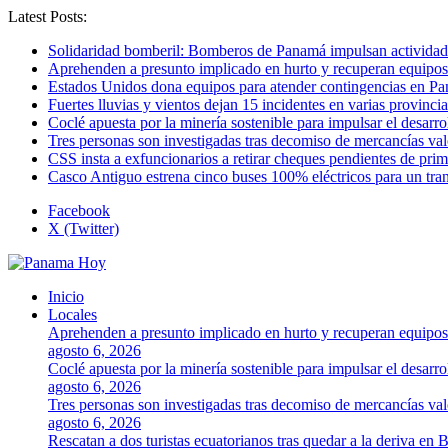
Latest Posts:
Solidaridad bomberil: Bomberos de Panamá impulsan activida
Aprehenden a presunto implicado en hurto y recuperan equipos
Estados Unidos dona equipos para atender contingencias en P
Fuertes lluvias y vientos dejan 15 incidentes en varias provinc
Coclé apuesta por la minería sostenible para impulsar el desarro
Tres personas son investigadas tras decomiso de mercancías va
CSS insta a exfuncionarios a retirar cheques pendientes de pri
Casco Antiguo estrena cinco buses 100% eléctricos para un tr
Facebook
X (Twitter)
Inicio
Locales
Aprehenden a presunto implicado en hurto y recuperan equipos
agosto 6, 2026
Coclé apuesta por la minería sostenible para impulsar el desarro
agosto 6, 2026
Tres personas son investigadas tras decomiso de mercancías va
agosto 6, 2026
Rescatan a dos turistas ecuatorianos tras quedar a la deriva en 