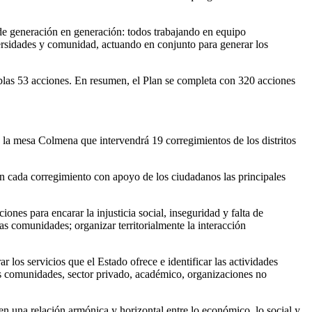
o de generación en generación: todos trabajando en equipo
versidades y comunidad, actuando en conjunto para generar los
Tablas 53 acciones. En resumen, el Plan se completa con 320 acciones
e la mesa Colmena que intervendrá 19 corregimientos de los distritos
n cada corregimiento con apoyo de los ciudadanos las principales
iones para encarar la injusticia social, inseguridad y falta de
as comunidades; organizar territorialmente la interacción
los servicios que el Estado ofrece e identificar las actividades
las comunidades, sector privado, académico, organizaciones no
en una relación armónica y horizontal entre lo económico, lo social y