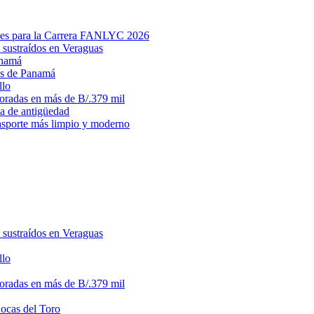
des para la Carrera FANLYC 2026
 sustraídos en Veraguas
anamá
ias de Panamá
llo
loradas en más de B/.379 mil
ma de antigüedad
ansporte más limpio y moderno
 sustraídos en Veraguas
llo
loradas en más de B/.379 mil
Bocas del Toro