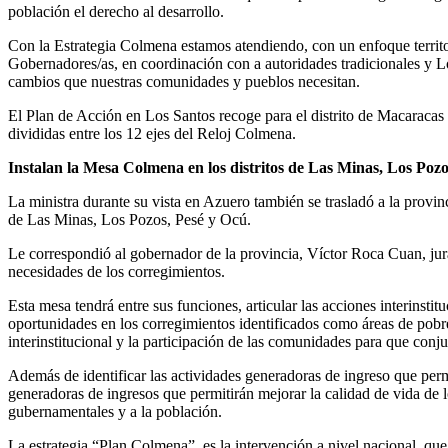
población el derecho al desarrollo.
Con la Estrategia Colmena estamos atendiendo, con un enfoque territor
Gobernadores/as, en coordinación con a autoridades tradicionales y Lo
cambios que nuestras comunidades y pueblos necesitan.
El Plan de Acción en Los Santos recoge para el distrito de Macaracas 
divididas entre los 12 ejes del Reloj Colmena.
Instalan la Mesa Colmena en los distritos de Las Minas, Los Pozo
La ministra durante su vista en Azuero también se trasladó a la provin
de Las Minas, Los Pozos, Pesé y Ocú.
Le correspondió al gobernador de la provincia, Víctor Roca Cuan, jur
necesidades de los corregimientos.
Esta mesa tendrá entre sus funciones, articular las acciones interinstit
oportunidades en los corregimientos identificados como áreas de pobre
interinstitucional y la participación de las comunidades para que conj
Además de identificar las actividades generadoras de ingreso que permi
generadoras de ingresos que permitirán mejorar la calidad de vida de 
gubernamentales y a la población.
La estrategia “Plan Colmena”, es la intervención a nivel nacional, qu