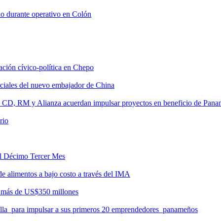
do durante operativo en Colón
tación cívico-política en Chepo
nciales del nuevo embajador de China
, CD, RM y Alianza acuerdan impulsar proyectos en beneficio de Pan
rio
del Décimo Tercer Mes
de alimentos a bajo costo a través del IMA
r más de US$350 millones
milla para impulsar a sus primeros 20 emprendedores panameños