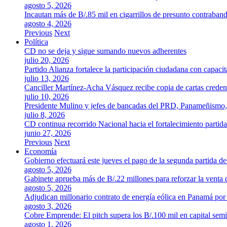
agosto 5, 2026
Incautan más de B/.85 mil en cigarrillos de presunto contraban
agosto 4, 2026
Previous
Next
Política
CD no se deja y sigue sumando nuevos adherentes
julio 20, 2026
Partido Alianza fortalece la participación ciudadana con capaci
julio 13, 2026
Canciller Martínez-Acha Vásquez recibe copia de cartas crede
julio 10, 2026
Presidente Mulino y jefes de bancadas del PRD, Panameñismo
julio 8, 2026
CD continua recorrido Nacional hacia el fortalecimiento partida
junio 27, 2026
Previous
Next
Economía
Gobierno efectuará este jueves el pago de la segunda partida 
agosto 5, 2026
Gabinete aprueba más de B/.22 millones para reforzar la venta 
agosto 5, 2026
Adjudican millonario contrato de energía eólica en Panamá po
agosto 3, 2026
Cobre Emprende: El pitch supera los B/.100 mil en capital se
agosto 1, 2026