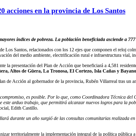
0 acciones en la provincia de Los Santos
 mayores índices de pobreza. La población beneficiada asciende a 77
de Los Santos, relacionados con los 12 ejes que componen el reloj colm
ción del medio ambiente, electrificación rural e infraestructura vial, in
nte la presentación del Plan de Acción que beneficiará a 4,581 resident
era, Altos de Güera, La Tronosa, El Cortezo, Isla Cañas y Bayano
Plan de Acción al gobernador de la provincia, Rubén Villarreal tras un
 y compromiso, es posible. Por lo que, como Coordinadora Técnica del 
e este arduo trabajo, que permitirá alcanzar nuevos logros para la po
cial, Edith Castillo.
llará durante un año surgió de las consultas comunitarias realizada en l
anizar territorialmente la implementación integral de la política pública a