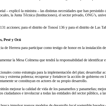
ial – explicó la ministra – las distintas necesidades que han persistid
cales, la Junta Técnica (Instituciones), el sector privado, ONG’s, uni
131 acciones; para el distrito de Tonosí 136 y para el distrito de Las 
s, Pesé y Ocú
cia de Herrera para participar como testigo de honor en la instalación d
amentar la Mesa Colmena que tendrá la responsabilidad de identificar e
ucionales como estrategia para la implementación del plan; desarrollar acc
za y extrema pobreza; recuperar y fortalecer la acción de gobierno en l
untamente se constituyan en actores de su propio desarrollo.
tirán mejorar la calidad de vida de los panameños y panameñas; mejorar 
los ciudadanos e involucrar a todas las entidades del sector público, a 
e busca impulsar nuevos modelos de desarrollo local sostenible basados 