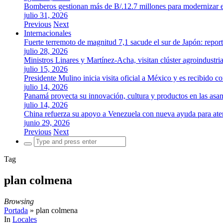
Bomberos gestionan más de B/.12.7 millones para modernizar es
julio 31, 2026
Previous
Next
Internacionales
Fuerte terremoto de magnitud 7,1 sacude el sur de Japón: repor
julio 28, 2026
Ministros Linares y Martínez-Acha, visitan clúster agroindustr
julio 15, 2026
Presidente Mulino inicia visita oficial a México y es recibido
julio 14, 2026
Panamá proyecta su innovación, cultura y productos en las as
julio 14, 2026
China refuerza su apoyo a Venezuela con nueva ayuda para aten
junio 29, 2026
Previous
Next
Search
for:
Tag
plan colmena
Browsing
Portada
»
plan colmena
In
Locales