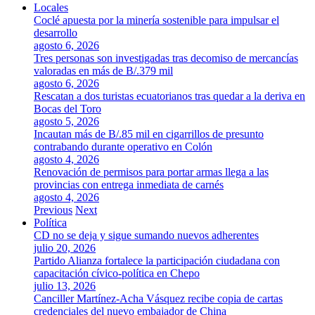
Locales
Coclé apuesta por la minería sostenible para impulsar el
desarrollo
agosto 6, 2026
Tres personas son investigadas tras decomiso de mercancías
valoradas en más de B/.379 mil
agosto 6, 2026
Rescatan a dos turistas ecuatorianos tras quedar a la deriva en
Bocas del Toro
agosto 5, 2026
Incautan más de B/.85 mil en cigarrillos de presunto
contrabando durante operativo en Colón
agosto 4, 2026
Renovación de permisos para portar armas llega a las
provincias con entrega inmediata de carnés
agosto 4, 2026
Previous
Next
Política
CD no se deja y sigue sumando nuevos adherentes
julio 20, 2026
Partido Alianza fortalece la participación ciudadana con
capacitación cívico-política en Chepo
julio 13, 2026
Canciller Martínez-Acha Vásquez recibe copia de cartas
credenciales del nuevo embajador de China