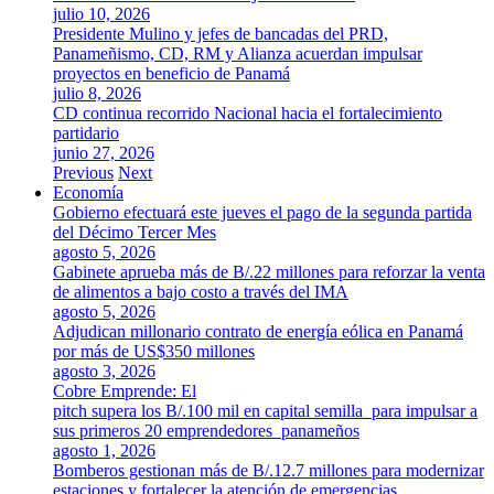
julio 10, 2026
Presidente Mulino y jefes de bancadas del PRD,
Panameñismo, CD, RM y Alianza acuerdan impulsar
proyectos en beneficio de Panamá
julio 8, 2026
CD continua recorrido Nacional hacia el fortalecimiento
partidario
junio 27, 2026
Previous
Next
Economía
Gobierno efectuará este jueves el pago de la segunda partida
del Décimo Tercer Mes
agosto 5, 2026
Gabinete aprueba más de B/.22 millones para reforzar la venta
de alimentos a bajo costo a través del IMA
agosto 5, 2026
Adjudican millonario contrato de energía eólica en Panamá
por más de US$350 millones
agosto 3, 2026
Cobre Emprende: El
pitch supera los B/.100 mil en capital semilla para impulsar a
sus primeros 20 emprendedores panameños
agosto 1, 2026
Bomberos gestionan más de B/.12.7 millones para modernizar
estaciones y fortalecer la atención de emergencias