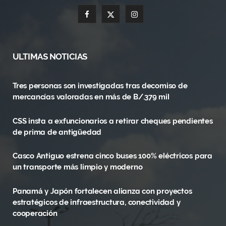
F
X
I
a
(
n
c
T
s
ULTIMAS NOTICIAS
e
w
t
Tres personas son investigadas tras decomiso de
b
i
a
mercancías valoradas en más de B/.379 mil
o
t
g
CSS insta a exfuncionarios a retirar cheques pendientes
o
t
r
de prima de antigüedad
k
e
a
Casco Antiguo estrena cinco buses 100% eléctricos para
r
m
un transporte más limpio y moderno
)
Panamá y Japón fortalecen alianza con proyectos
estratégicos de infraestructura, conectividad y
cooperación