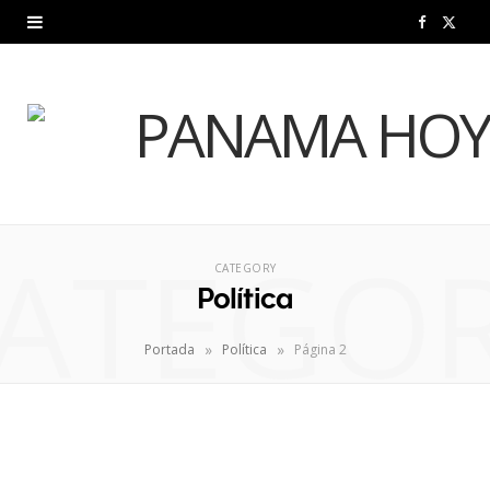
F
X
a
(
c
T
e
w
b
i
ATEGO
o
t
CATEGORY
o
t
Política
k
e
»
»
Portada
Política
Página 2
r
)